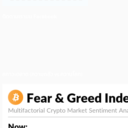
ติดตามเราบน Facebook
สภาวะตลาด (ความกลัว vs ความโลภ)