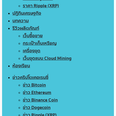
ราคา Ripple (XRP)
ปฏิทินเศรษฐกิจ
บทความ
รีวิวผลิตภัณฑ์
เว็บซื้อขาย
กระเป๋าเก็บเหรียญ
เครื่องขุด
เว็บขุดแบบ Cloud Mining
ห้องเรียน
ข่าวคริปโตเคอเรนซี่
ข่าว Bitcoin
ข่าว Ethereum
ข่าว Binance Coin
ข่าว Dogecoin
ข่าว Ripple (XRP)