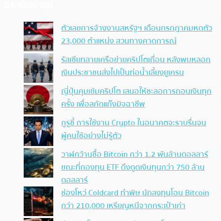
ประเด็นล่าสุด
ตัวเลขการจ้างงานสหรัฐฯ เดือนกรกฎาคมหดตัว
23,000 ตำแหน่ง สวนทางคาดการณ์
รัสเซียทลายเครือข่ายคริปโตเถื่อน หลังพบหลอก
เงินประชาชนส่งไปเป็นท่อน้ำเลี้ยงยูเครน
ญี่ปุ่นคุมเข้มคริปโต เสนอให้ชะลอการถอนเงินทุก
ครั้ง เพื่อสกัดแก๊งมิจฉาชีพ
กูรูชี้ การใช้งาน Crypto ในอนาคตจะราบรื่นจน
ผู้คนใช้อย่างไม่รู้ตัว
วาฬกว้านซื้อ Bitcoin กว่า 1.2 พันล้านดอลลาร์
ขณะที่กองทุน ETF ดึงดูดเงินทุนกว่า 750 ล้าน
ดอลลาร์
ช่องโหว่ Coldcard ทำพิษ นักลงทุนโอน Bitcoin
กว่า 210,000 เหรียญหนีจากกระเป๋าเก่า