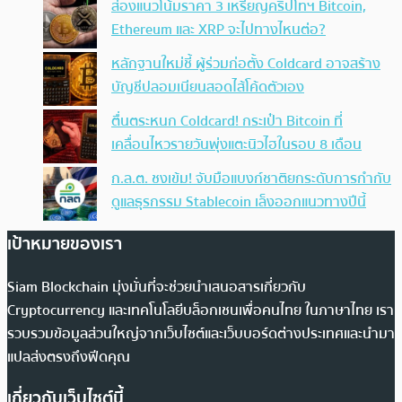
ส่องแนวโน้มราคา 3 เหรียญคริปโทฯ Bitcoin,
Ethereum และ XRP จะไปทางไหนต่อ?
หลักฐานใหม่ชี้ ผู้ร่วมก่อตั้ง Coldcard อาจสร้าง
บัญชีปลอมเนียนสอดไส้โค้ดตัวเอง
ตื่นตระหนก Coldcard! กระเป๋า Bitcoin ที่
เคลื่อนไหวรายวันพุ่งแตะนิวไฮในรอบ 8 เดือน
ก.ล.ต. ชงเข้ม! จับมือแบงก์ชาติยกระดับการกำกับ
ดูแลธุรกรรม Stablecoin เล็งออกแนวทางปีนี้
เป้าหมายของเรา
Siam Blockchain มุ่งมั่นที่จะช่วยนำเสนอสารเกี่ยวกับ
Cryptocurrency และเทคโนโลยีบล็อกเชนเพื่อคนไทย ในภาษาไทย เรา
รวบรวมข้อมูลส่วนใหญ่จากเว็บไซต์และเว็บบอร์ดต่างประเทศและนำมา
แปลส่งตรงถึงฟีดคุณ
เกี่ยวกับเว็บไซต์นี้