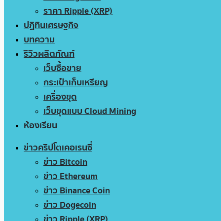
ราคา Ripple (XRP)
ปฏิทินเศรษฐกิจ
บทความ
รีวิวผลิตภัณฑ์
เว็บซื้อขาย
กระเป๋าเก็บเหรียญ
เครื่องขุด
เว็บขุดแบบ Cloud Mining
ห้องเรียน
ข่าวคริปโตเคอเรนซี่
ข่าว Bitcoin
ข่าว Ethereum
ข่าว Binance Coin
ข่าว Dogecoin
ข่าว Ripple (XRP)