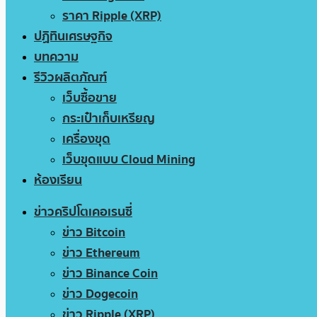
ราคา Ripple (XRP)
ปฏิทินเศรษฐกิจ
บทความ
รีวิวผลิตภัณฑ์
เว็บซื้อขาย
กระเป๋าเก็บเหรียญ
เครื่องขุด
เว็บขุดแบบ Cloud Mining
ห้องเรียน
ข่าวคริปโตเคอเรนซี่
ข่าว Bitcoin
ข่าว Ethereum
ข่าว Binance Coin
ข่าว Dogecoin
ข่าว Ripple (XRP)