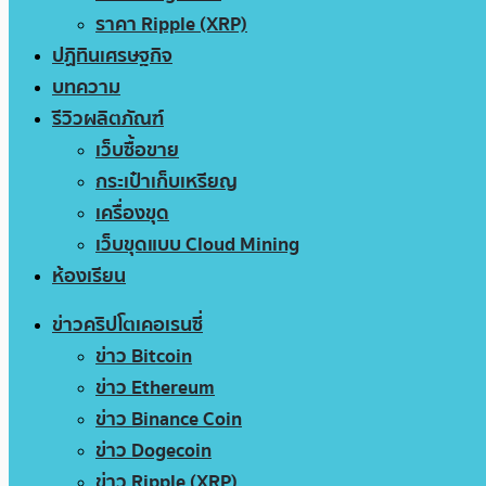
ราคา Ripple (XRP)
ปฏิทินเศรษฐกิจ
บทความ
รีวิวผลิตภัณฑ์
เว็บซื้อขาย
กระเป๋าเก็บเหรียญ
เครื่องขุด
เว็บขุดแบบ Cloud Mining
ห้องเรียน
ข่าวคริปโตเคอเรนซี่
ข่าว Bitcoin
ข่าว Ethereum
ข่าว Binance Coin
ข่าว Dogecoin
ข่าว Ripple (XRP)