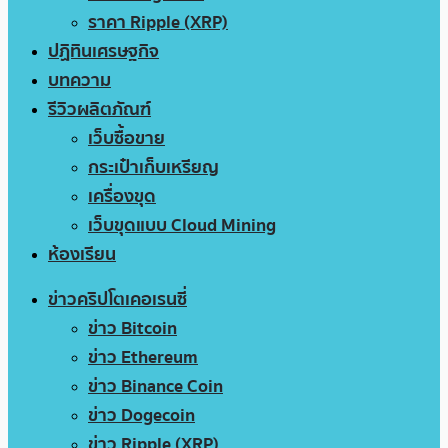
ราคา Ripple (XRP)
ปฏิทินเศรษฐกิจ
บทความ
รีวิวผลิตภัณฑ์
เว็บซื้อขาย
กระเป๋าเก็บเหรียญ
เครื่องขุด
เว็บขุดแบบ Cloud Mining
ห้องเรียน
ข่าวคริปโตเคอเรนซี่
ข่าว Bitcoin
ข่าว Ethereum
ข่าว Binance Coin
ข่าว Dogecoin
ข่าว Ripple (XRP)