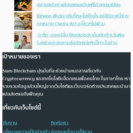
ตลาดสปอต พร้อมแคมเปญฟรีค่าธรรมเนียม
Bitwise ฟันธง คริปโตจะไม่เป็นไร แม้สัปดาห์นี้ร่าง
กฎหมาย Clarity Act จะโหวตไม่ผ่าน
‘อ.ตั๊ม’ ถอดปลั้ก Blockclock เก็บเข้าตู้ หวั่นพิษ
Coldcard ลุกลามสู่อุปกรณ์คริปโทฯ ในบ้าน
เป้าหมายของเรา
Siam Blockchain มุ่งมั่นที่จะช่วยนำเสนอสารเกี่ยวกับ
Cryptocurrency และเทคโนโลยีบล็อกเชนเพื่อคนไทย ในภาษาไทย เรา
รวบรวมข้อมูลส่วนใหญ่จากเว็บไซต์และเว็บบอร์ดต่างประเทศและนำมา
แปลส่งตรงถึงฟีดคุณ
เกี่ยวกับเว็บไซต์นี้
ทีมงาน
ติดต่อเรา
นโยบายความเป็นส่วนตัว
ข้อตกลงในการใช้งาน