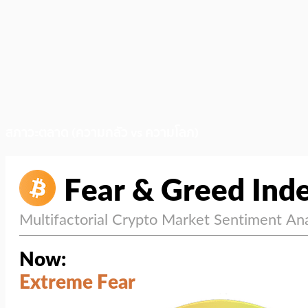
สภาวะตลาด (ความกลัว vs ความโลภ)