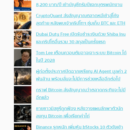
8,200 บาท/ปี เข้าบัญชีทรัมป์แจกบุตรพนักงาน
CryptoQuant ส่งสัญญาณตลาดหมีเข้าสู่โค้ง
สุดท้าย หลังพบเจ้าคริปโทฯ ซุ่มเก็บ BTC และ ETH
Dubai Duty Free เปิดรับชำระเงินด้วย Shiba Inu
และคริปโตอื่นรวม 30 สกุลเป็นครั้งแรก
Tom Lee เตือนควอนตัมอาจเจาะระบบ Bitcoin ได้
ในปี 2028
ผู้ก่อตั้งประกาศปิดฉากเหรียญ AI Agent มูลค่า 2
พันล้าน พร้อมลั่นจะไม่มีการช่วยเหลืออีกต่อไป
กราฟ Bitcoin ส่งสัญญาณว่าตลาดกระทิงจะไม่มี
อีกแล้ว
ชายชาวมิสซูรีถูกฟ้อง หลังวางแผนลักพาตัวนัก
ลงทุน Bitcoin เพื่อเรียกค่าไถ่
Binance รุกหนัก เพิ่มหุ้น bStocks 10 ตัวดังเข้า