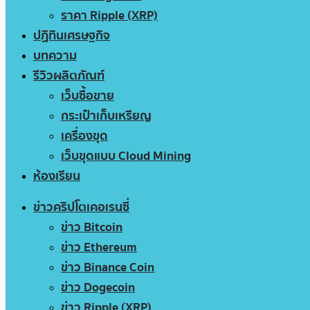
ราคา Ripple (XRP)
ปฏิทินเศรษฐกิจ
บทความ
รีวิวผลิตภัณฑ์
เว็บซื้อขาย
กระเป๋าเก็บเหรียญ
เครื่องขุด
เว็บขุดแบบ Cloud Mining
ห้องเรียน
ข่าวคริปโตเคอเรนซี่
ข่าว Bitcoin
ข่าว Ethereum
ข่าว Binance Coin
ข่าว Dogecoin
ข่าว Ripple (XRP)