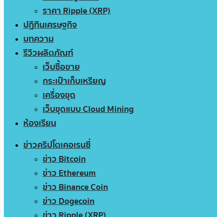
ราคา Ripple (XRP)
ปฏิทินเศรษฐกิจ
บทความ
รีวิวผลิตภัณฑ์
เว็บซื้อขาย
กระเป๋าเก็บเหรียญ
เครื่องขุด
เว็บขุดแบบ Cloud Mining
ห้องเรียน
ข่าวคริปโตเคอเรนซี่
ข่าว Bitcoin
ข่าว Ethereum
ข่าว Binance Coin
ข่าว Dogecoin
ข่าว Ripple (XRP)