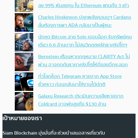
ลง 99% หันลงทุน ใน Ethereum แทนถึง 3 เท่า
Charles Hoskinson ปลุกพลังคอมมูฯ Cardano
ลั่นต้องการพา ADA กลับมาเป็นผู้ชนะ
นักขุด Bitcoin สาย Solo เจอบล็อก รับทรัพย์คน
เดียว 6.6 ล้านบาท ไม่สนวิกฤตศรัทธาคริปโทฯ
Bernstein เตือนหากกฎหมาย CLARITY Act ไม่
ผ่าน อาจกดดันราคาคริปโตให้ดิ่งลงอีกระลอก
ทั่วโลกช็อก Telegram หายจาก App Store
ชั่วคราว ก่อนกลับมาใช้งานได้ปกติ
Galaxy Research ประเมินความเสียหายจาก
Coldcard อาจพุ่งสูงถึง $130 ล้าน
เป้าหมายของเรา
Siam Blockchain มุ่งมั่นที่จะช่วยนำเสนอสารเกี่ยวกับ