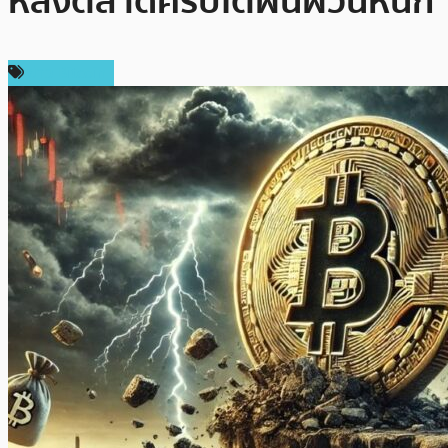
หลังตลาดคริปโตผันผวนหนัก
ข่าว Bitcoin