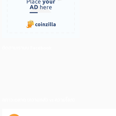
ติดตามเราบน Facebook
สภาวะตลาด (ความกลัว vs ความโลภ)