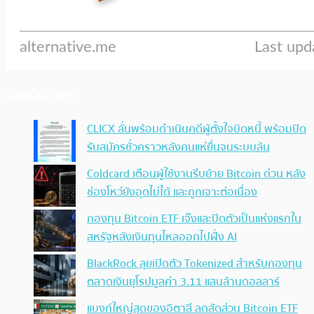
ประเด็นล่าสุด
CLICX ลั่นพร้อมดำเนินคดีผู้ตั้งใจบิดหนี้ พร้อมปิด
รับสมัครชั่วคราวหลังคนแห่ยื่นจนระบบล้น
Coldcard เตือนผู้ใช้งานรีบย้าย Bitcoin ด่วน หลัง
ช่องโหว่ยังอุดไม่ได้ และถูกเจาะต่อเนื่อง
กองทุน Bitcoin ETF เจ๊งและปิดตัวเป็นแห่งแรกใน
สหรัฐหลังเงินทุนไหลออกไปฝั่ง AI
BlackRock ลุยเปิดตัว Tokenized สำหรับกองทุน
ตลาดเงินยุโรปมูลค่า 3.11 แสนล้านดอลลาร์
แบงก์ใหญ่สุดของอิตาลี ลดสัดส่วน Bitcoin ETF