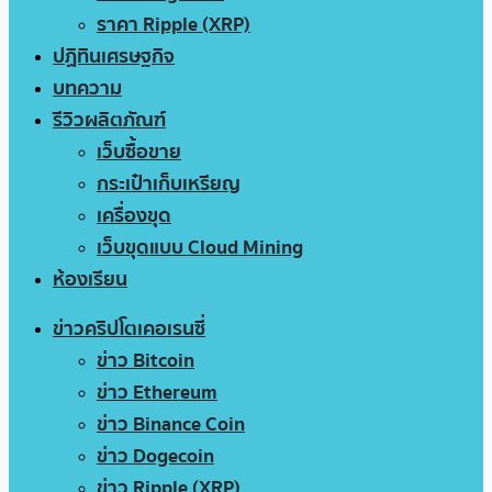
ราคา Ripple (XRP)
ปฏิทินเศรษฐกิจ
บทความ
รีวิวผลิตภัณฑ์
เว็บซื้อขาย
กระเป๋าเก็บเหรียญ
เครื่องขุด
เว็บขุดแบบ Cloud Mining
ห้องเรียน
ข่าวคริปโตเคอเรนซี่
ข่าว Bitcoin
ข่าว Ethereum
ข่าว Binance Coin
ข่าว Dogecoin
ข่าว Ripple (XRP)