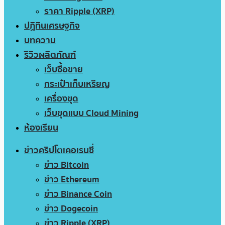
ราคา Ripple (XRP)
ปฏิทินเศรษฐกิจ
บทความ
รีวิวผลิตภัณฑ์
เว็บซื้อขาย
กระเป๋าเก็บเหรียญ
เครื่องขุด
เว็บขุดแบบ Cloud Mining
ห้องเรียน
ข่าวคริปโตเคอเรนซี่
ข่าว Bitcoin
ข่าว Ethereum
ข่าว Binance Coin
ข่าว Dogecoin
ข่าว Ripple (XRP)