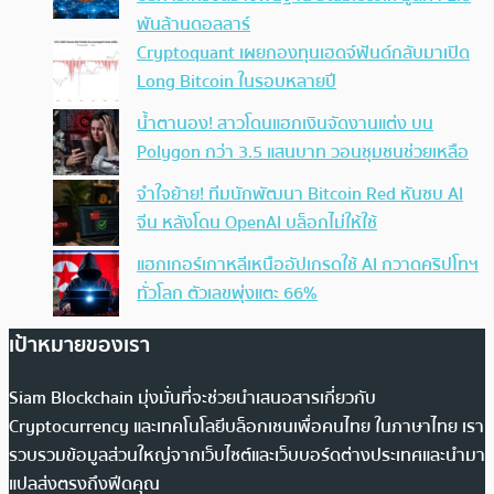
พันล้านดอลลาร์
Cryptoquant เผยกองทุนเฮดจ์ฟันด์กลับมาเปิด
Long Bitcoin ในรอบหลายปี
น้ำตานอง! สาวโดนแฮกเงินจัดงานแต่ง บน
Polygon กว่า 3.5 แสนบาท วอนชุมชนช่วยเหลือ
จำใจย้าย! ทีมนักพัฒนา Bitcoin Red หันซบ AI
จีน หลังโดน OpenAI บล็อกไม่ให้ใช้
แฮกเกอร์เกาหลีเหนืออัปเกรดใช้ AI กวาดคริปโทฯ
ทั่วโลก ตัวเลขพุ่งแตะ 66%
เป้าหมายของเรา
Siam Blockchain มุ่งมั่นที่จะช่วยนำเสนอสารเกี่ยวกับ
Cryptocurrency และเทคโนโลยีบล็อกเชนเพื่อคนไทย ในภาษาไทย เรา
รวบรวมข้อมูลส่วนใหญ่จากเว็บไซต์และเว็บบอร์ดต่างประเทศและนำมา
แปลส่งตรงถึงฟีดคุณ