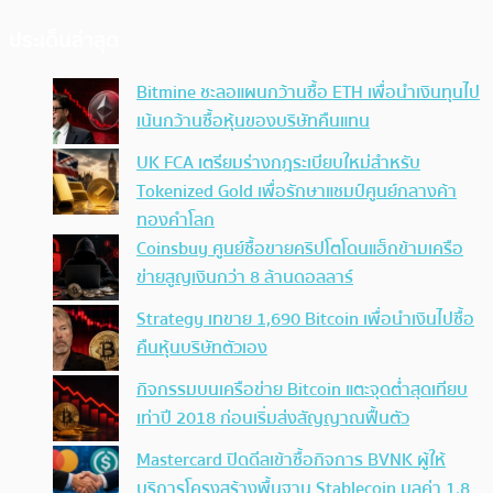
ประเด็นล่าสุด
Bitmine ชะลอแผนกว้านซื้อ ETH เพื่อนำเงินทุนไป
เน้นกว้านซื้อหุ้นของบริษัทคืนแทน
UK FCA เตรียมร่างกฎระเบียบใหม่สำหรับ
Tokenized Gold เพื่อรักษาแชมป์ศูนย์กลางค้า
ทองคำโลก
Coinsbuy ศูนย์ซื้อขายคริปโตโดนแฮ็กข้ามเครือ
ข่ายสูญเงินกว่า 8 ล้านดอลลาร์
Strategy เทขาย 1,690 Bitcoin เพื่อนำเงินไปซื้อ
คืนหุ้นบริษัทตัวเอง
กิจกรรมบนเครือข่าย Bitcoin แตะจุดต่ำสุดเทียบ
เท่าปี 2018 ก่อนเริ่มส่งสัญญาณฟื้นตัว
Mastercard ปิดดีลเข้าซื้อกิจการ BVNK ผู้ให้
บริการโครงสร้างพื้นฐาน Stablecoin มูลค่า 1.8