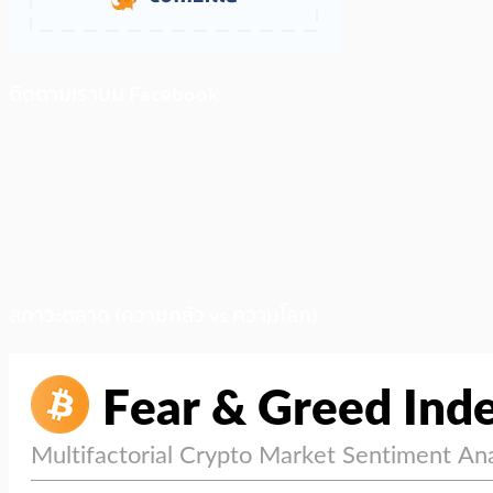
ติดตามเราบน Facebook
สภาวะตลาด (ความกลัว vs ความโลภ)