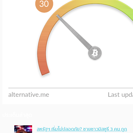
ประเด็นล่าสุด
สหรัฐฯ เริ่มไม่ปลอดภัย? ชายชาวมิสซูรี 3 คน ถูก