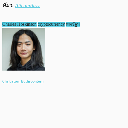
ที่มา:
AltcoinBuzz
Charles Hoskinson
cryptocurrency
สหรัฐฯ
Chaiyatorn Buthsoontorn