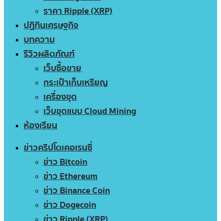
ราคา Ripple (XRP)
ปฏิทินเศรษฐกิจ
บทความ
รีวิวผลิตภัณฑ์
เว็บซื้อขาย
กระเป๋าเก็บเหรียญ
เครื่องขุด
เว็บขุดแบบ Cloud Mining
ห้องเรียน
ข่าวคริปโตเคอเรนซี่
ข่าว Bitcoin
ข่าว Ethereum
ข่าว Binance Coin
ข่าว Dogecoin
ข่าว Ripple (XRP)