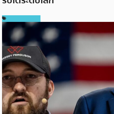
ริปโตระดับโลก
ข่าวคริปโตเคอเรนซี่