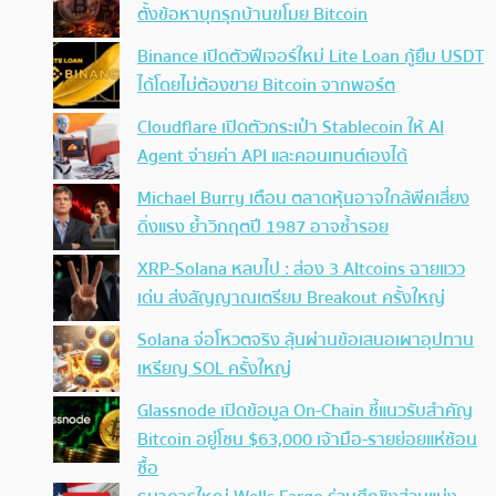
ตั้งข้อหาบุกรุกบ้านขโมย Bitcoin
Binance เปิดตัวฟีเจอร์ใหม่ Lite Loan กู้ยืม USDT
ได้โดยไม่ต้องขาย Bitcoin จากพอร์ต
Cloudflare เปิดตัวกระเป๋า Stablecoin ให้ AI
Agent จ่ายค่า API และคอนเทนต์เองได้
Michael Burry เตือน ตลาดหุ้นอาจใกล้พีคเสี่ยง
ดิ่งแรง ย้ำวิกฤตปี 1987 อาจซ้ำรอย
XRP-Solana หลบไป : ส่อง 3 Altcoins ฉายแวว
เด่น ส่งสัญญาณเตรียม Breakout ครั้งใหญ่
Solana จ่อโหวตจริง ลุ้นผ่านข้อเสนอเผาอุปทาน
เหรียญ SOL ครั้งใหญ่
Glassnode เปิดข้อมูล On-Chain ชี้แนวรับสำคัญ
Bitcoin อยู่โซน $63,000 เจ้ามือ-รายย่อยแห่ช้อน
ซื้อ