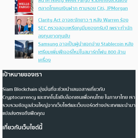
ธนาคารใหญ่ Wells Fargo ร่วมศึกชิงส่วนแบ่ง
ตลาดโทเคนเงินฝาก ตามรอย Citi, JPMorgan
Clarity Act อาจชะงักยาว ๆ หลัง Warren ร้อง
SEC ตรวจสอบเหรียญมีมของทรัมป์ เพราะทำนัก
ลงทุนขาดทุนยับ
Samsung อาจเป็นผู้นำแจกจ่าย Stablecoin หลัง
เตรียมเพิ่มฟีเจอร์ใหม่ในสมาร์ทโฟน 800 ล้าน
เครื่อง
เป้าหมายของเรา
Siam Blockchain มุ่งมั่นที่จะช่วยนำเสนอสารเกี่ยวกับ
Cryptocurrency และเทคโนโลยีบล็อกเชนเพื่อคนไทย ในภาษาไทย เรา
รวบรวมข้อมูลส่วนใหญ่จากเว็บไซต์และเว็บบอร์ดต่างประเทศและนำมา
แปลส่งตรงถึงฟีดคุณ
เกี่ยวกับเว็บไซต์นี้