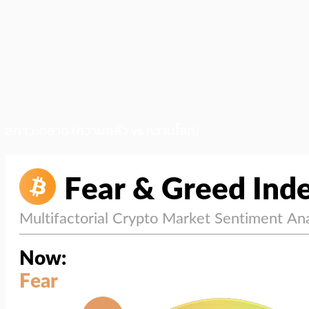
สภาวะตลาด (ความกลัว vs ความโลภ)