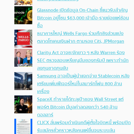
Glassnode เปิดข้อมูล On-Chain ชี้แนวรับสำคัญ
Bitcoin อยู่โซน $63,000 เจ้ามือ-รายย่อยแห่ช้อน
ซื้อ
ธนาคารใหญ่ Wells Fargo ร่วมศึกชิงส่วนแบ่ง
ตลาดโทเคนเงินฝาก ตามรอย Citi, JPMorgan
Clarity Act อาจชะงักยาว ๆ หลัง Warren ร้อง
SEC ตรวจสอบเหรียญมีมของทรัมป์ เพราะทำนัก
ลงทุนขาดทุนยับ
Samsung อาจเป็นผู้นำแจกจ่าย Stablecoin หลัง
เตรียมเพิ่มฟีเจอร์ใหม่ในสมาร์ทโฟน 800 ล้าน
เครื่อง
SpaceX ทำรายได้ทะลุเป้าของ Wall Street แต่
พอร์ต Bitcoin มีมูลค่าลดลงกว่า 540 ล้าน
ดอลลาร์
CLICX ลั่นพร้อมดำเนินคดีผู้ตั้งใจบิดหนี้ พร้อมปิด
รับสมัครชั่วคราวหลังคนแห่ยื่นจนระบบล้น