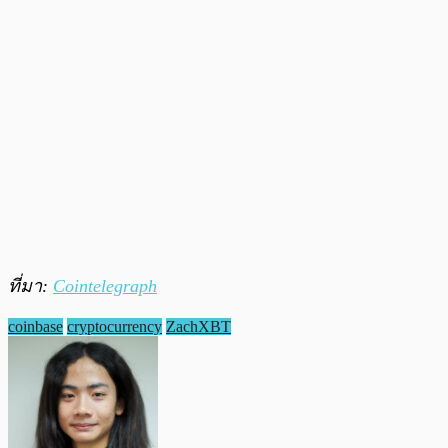
ที่มา:
Cointelegraph
coinbase
cryptocurrency
ZachXBT