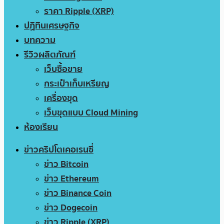
ราคา Ripple (XRP)
ปฏิทินเศรษฐกิจ
บทความ
รีวิวผลิตภัณฑ์
เว็บซื้อขาย
กระเป๋าเก็บเหรียญ
เครื่องขุด
เว็บขุดแบบ Cloud Mining
ห้องเรียน
ข่าวคริปโตเคอเรนซี่
ข่าว Bitcoin
ข่าว Ethereum
ข่าว Binance Coin
ข่าว Dogecoin
ข่าว Ripple (XRP)