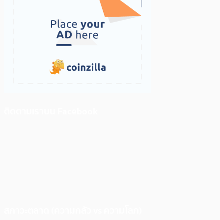
ติดตามเราบน Facebook
สภาวะตลาด (ความกลัว vs ความโลภ)