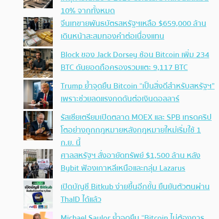
10% จากทั้งหมด
จีนเทขายพันธบัตรสหรัฐฯเหลือ $659,000 ล้าน
เดินหน้าสะสมทองคำต่อเนื่องแทน
Block ของ Jack Dorsey ช้อน Bitcoin เพิ่ม 234
BTC ดันยอดถือครองรวมแตะ 9,117 BTC
Trump ย้ำจุดยืน Bitcoin “เป็นสิ่งดีสำหรับสหรัฐฯ”
เพราะช่วยลดแรงกดดันต่อเงินดอลลาร์
รัสเซียเตรียมเปิดตลาด MOEX และ SPB เทรดคริป
โตอย่างถูกกฎหมายหลังกฎหมายใหม่เริ่มใช้ 1
ก.ย. นี้
ศาลสหรัฐฯ สั่งอายัดทรัพย์ $1,500 ล้าน หลัง
Bybit ฟ้องเกาหลีเหนือและกลุ่ม Lazarus
เปิดบัญชี Bitkub ง่ายขึ้นอีกขั้น ยืนยันตัวตนผ่าน
ThaID ได้แล้ว
Michael Saylor ย้ำจุดยืน “Bitcoin ไม่ต้องการ