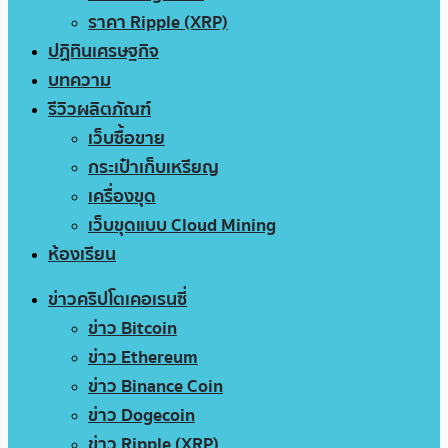
ราคา Ripple (XRP)
ปฏิทินเศรษฐกิจ
บทความ
รีวิวผลิตภัณฑ์
เว็บซื้อขาย
กระเป๋าเก็บเหรียญ
เครื่องขุด
เว็บขุดแบบ Cloud Mining
ห้องเรียน
ข่าวคริปโตเคอเรนซี่
ข่าว Bitcoin
ข่าว Ethereum
ข่าว Binance Coin
ข่าว Dogecoin
ข่าว Ripple (XRP)