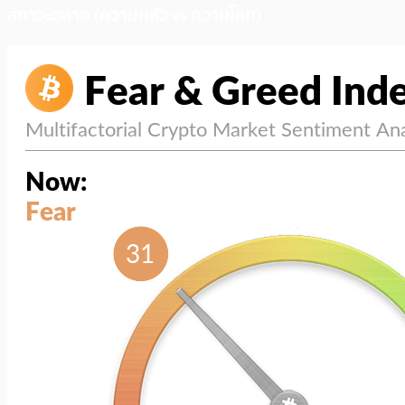
สภาวะตลาด (ความกลัว vs ความโลภ)