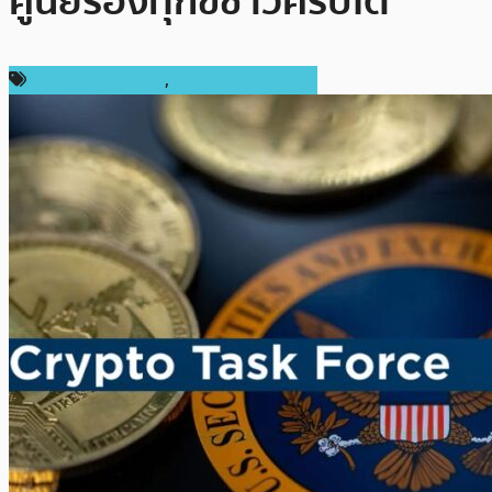
ศูนย์ร้องทุกข์ชาวคริปโต
กฎหมายและรัฐบาล
,
ข่าวคริปโตเคอเรนซี่