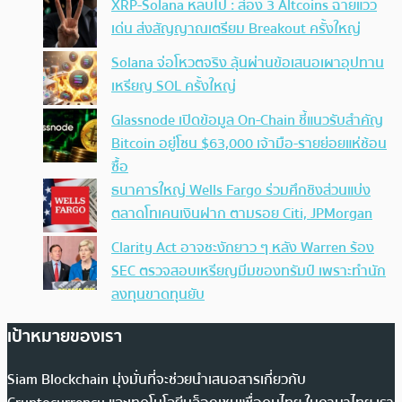
XRP-Solana หลบไป : ส่อง 3 Altcoins ฉายแวว
เด่น ส่งสัญญาณเตรียม Breakout ครั้งใหญ่
Solana จ่อโหวตจริง ลุ้นผ่านข้อเสนอเผาอุปทาน
เหรียญ SOL ครั้งใหญ่
Glassnode เปิดข้อมูล On-Chain ชี้แนวรับสำคัญ
Bitcoin อยู่โซน $63,000 เจ้ามือ-รายย่อยแห่ช้อน
ซื้อ
ธนาคารใหญ่ Wells Fargo ร่วมศึกชิงส่วนแบ่ง
ตลาดโทเคนเงินฝาก ตามรอย Citi, JPMorgan
Clarity Act อาจชะงักยาว ๆ หลัง Warren ร้อง
SEC ตรวจสอบเหรียญมีมของทรัมป์ เพราะทำนัก
ลงทุนขาดทุนยับ
เป้าหมายของเรา
Siam Blockchain มุ่งมั่นที่จะช่วยนำเสนอสารเกี่ยวกับ