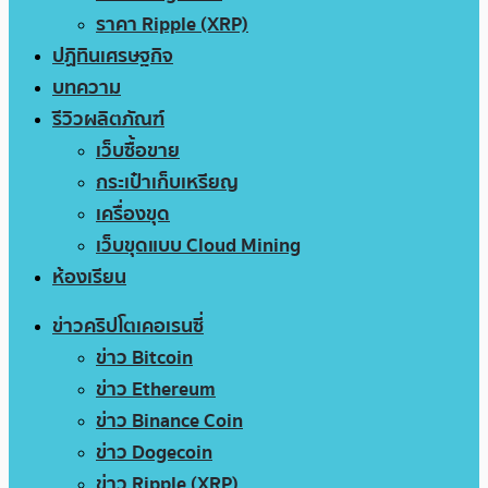
ราคา Ripple (XRP)
ปฏิทินเศรษฐกิจ
บทความ
รีวิวผลิตภัณฑ์
เว็บซื้อขาย
กระเป๋าเก็บเหรียญ
เครื่องขุด
เว็บขุดแบบ Cloud Mining
ห้องเรียน
ข่าวคริปโตเคอเรนซี่
ข่าว Bitcoin
ข่าว Ethereum
ข่าว Binance Coin
ข่าว Dogecoin
ข่าว Ripple (XRP)