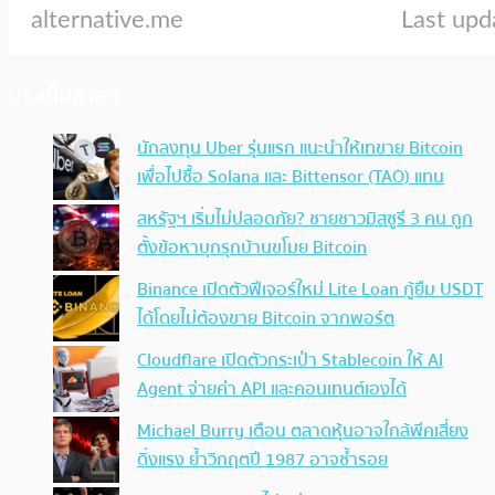
ประเด็นล่าสุด
นักลงทุน Uber รุ่นแรก แนะนำให้เทขาย Bitcoin
เพื่อไปซื้อ Solana และ Bittensor (TAO) แทน
สหรัฐฯ เริ่มไม่ปลอดภัย? ชายชาวมิสซูรี 3 คน ถูก
ตั้งข้อหาบุกรุกบ้านขโมย Bitcoin
Binance เปิดตัวฟีเจอร์ใหม่ Lite Loan กู้ยืม USDT
ได้โดยไม่ต้องขาย Bitcoin จากพอร์ต
Cloudflare เปิดตัวกระเป๋า Stablecoin ให้ AI
Agent จ่ายค่า API และคอนเทนต์เองได้
Michael Burry เตือน ตลาดหุ้นอาจใกล้พีคเสี่ยง
ดิ่งแรง ย้ำวิกฤตปี 1987 อาจซ้ำรอย