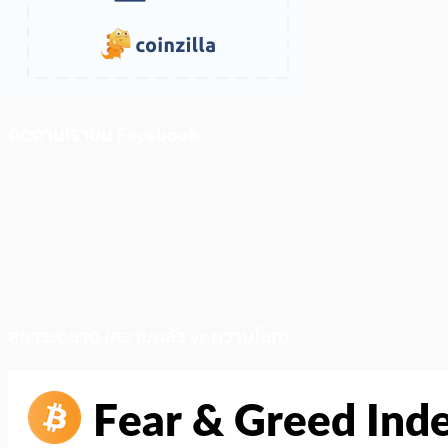
ติดตามเราบน Facebook
สภาวะตลาด (ความกลัว vs ความโลภ)