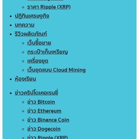
ราคา Ripple (XRP)
ปฏิทินเศรษฐกิจ
บทความ
รีวิวผลิตภัณฑ์
เว็บซื้อขาย
กระเป๋าเก็บเหรียญ
เครื่องขุด
เว็บขุดแบบ Cloud Mining
ห้องเรียน
ข่าวคริปโตเคอเรนซี่
ข่าว Bitcoin
ข่าว Ethereum
ข่าว Binance Coin
ข่าว Dogecoin
ข่าว Ripple (XRP)