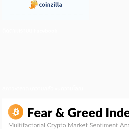
ติดตามเราบน Facebook
สภาวะตลาด (ความกลัว vs ความโลภ)