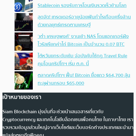
Stablecoin รองรับการโอนเงินรวดเร็วข้ามโลก
สุดจัด! เทรดเดอร์อายุน้อยฟันกำไรเกือบครึ่งล้าน
ด้วยกลยุทธ์เทรดตามเศรษฐี
‘เต๋า เศรษฐพงศ์’ งานเข้า NAS โดนแฮกเกอร์ฝัง
ไวรัสเรียกค่าไถ่ Bitcoin เป็นจำนวน 0.07 BTC
ไต้หวันยกระดับเข้ม จ่อบังคับใช้กฏ Travel Rule
คุมโอนคริปโทฯ เริ่ม ต.ค. นี้
ตลาดคริปโทฯ ฟื้น! Bitcoin ยื้อแถว $64,700 ลุ้น
ทะลุผ่านกรอบ $65,000
เป้าหมายของเรา
Siam Blockchain มุ่งมั่นที่จะช่วยนำเสนอสารเกี่ยวกับ
Cryptocurrency และเทคโนโลยีบล็อกเชนเพื่อคนไทย ในภาษาไทย เรา
รวบรวมข้อมูลส่วนใหญ่จากเว็บไซต์และเว็บบอร์ดต่างประเทศและนำมา
แปลส่งตรงถึงฟีดคุณ