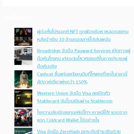
ประเด็นล่าสุด
ผู้ก่อตั้งโปรเจกต์ NFT ถูกฟ้องข้อหาหลอกลงทุน
หลังนำเงิน 10 ล้านดอลลาร์ไปเล่นพนัน
Broadridge จับมือ Payward Services เปิดทางผู้
ถือหุ้นโทเคน xStocksโหวตลงมติในการประชุมผู้
ถือหุ้นจริง
Cashcat ขึ้นแท่นเหรียญมีมที่โตแรงที่สุดในเวลานี้
สัปดาห์เดียวพุ่งกว่า 150%
Western Union จับมือ Visa ลุยเปิดตัว
Stablecard ดันโอนเงินผ่าน Stablecoin
ไขความลับนักลงทุนคริปโทฯ เกาหลีใต้! รอดจาก
แฮก Coldcard Wallet ได้อย่างไร
Visa จับมือ ZeroHash ยกระดับชำระเงินด้วย