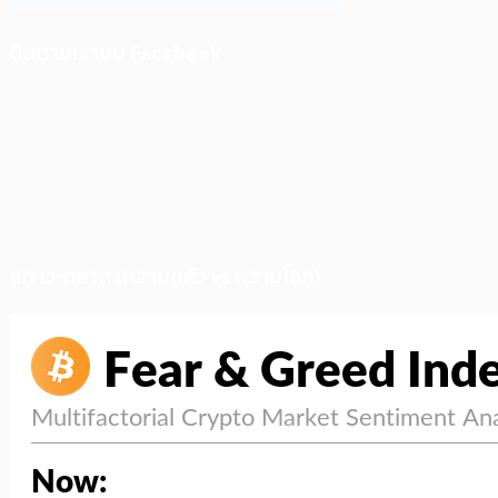
ติดตามเราบน Facebook
สภาวะตลาด (ความกลัว vs ความโลภ)