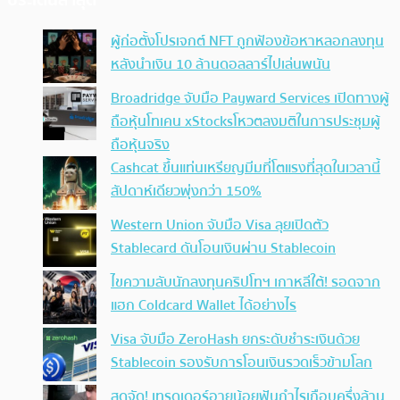
ผู้ก่อตั้งโปรเจกต์ NFT ถูกฟ้องข้อหาหลอกลงทุน
หลังนำเงิน 10 ล้านดอลลาร์ไปเล่นพนัน
Broadridge จับมือ Payward Services เปิดทางผู้
ถือหุ้นโทเคน xStocksโหวตลงมติในการประชุมผู้
ถือหุ้นจริง
Cashcat ขึ้นแท่นเหรียญมีมที่โตแรงที่สุดในเวลานี้
สัปดาห์เดียวพุ่งกว่า 150%
Western Union จับมือ Visa ลุยเปิดตัว
Stablecard ดันโอนเงินผ่าน Stablecoin
ไขความลับนักลงทุนคริปโทฯ เกาหลีใต้! รอดจาก
แฮก Coldcard Wallet ได้อย่างไร
Visa จับมือ ZeroHash ยกระดับชำระเงินด้วย
Stablecoin รองรับการโอนเงินรวดเร็วข้ามโลก
สุดจัด! เทรดเดอร์อายุน้อยฟันกำไรเกือบครึ่งล้าน