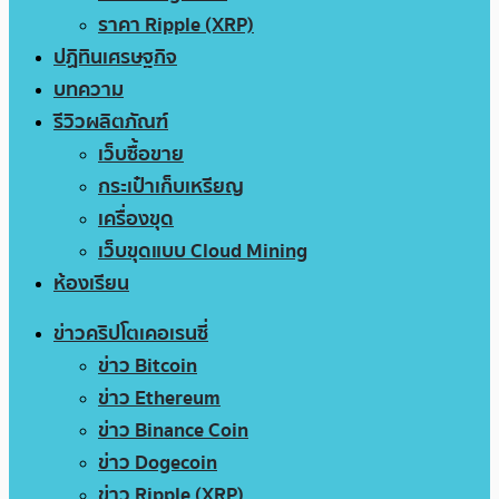
ราคา Ripple (XRP)
ปฏิทินเศรษฐกิจ
บทความ
รีวิวผลิตภัณฑ์
เว็บซื้อขาย
กระเป๋าเก็บเหรียญ
เครื่องขุด
เว็บขุดแบบ Cloud Mining
ห้องเรียน
ข่าวคริปโตเคอเรนซี่
ข่าว Bitcoin
ข่าว Ethereum
ข่าว Binance Coin
ข่าว Dogecoin
ข่าว Ripple (XRP)