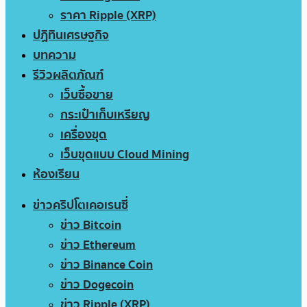
ราคา Ripple (XRP)
ปฏิทินเศรษฐกิจ
บทความ
รีวิวผลิตภัณฑ์
เว็บซื้อขาย
กระเป๋าเก็บเหรียญ
เครื่องขุด
เว็บขุดแบบ Cloud Mining
ห้องเรียน
ข่าวคริปโตเคอเรนซี่
ข่าว Bitcoin
ข่าว Ethereum
ข่าว Binance Coin
ข่าว Dogecoin
ข่าว Ripple (XRP)