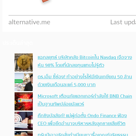
ประเด็นล่าสุด
แฉกลยุทธ์ บริษัทคลัง Bitcoinใน Nasdaq เจือจาง
หุ้น 98% โดยที่นักลงทุนแทบไม่รู้ตัว
ดร.เอ็ม ชี้ช่อง! ทำอย่างไรให้มีเงินเกษียณ 50 ล้าน
ด้วยเงินเดือนละแค่ 5,000 บาท
Microsoft เตือนภัยแฮกเกอร์กำลังใช้ BNB Chain
เป็นฐานทัพปล่อยมัลแวร์
ศึกชิงบัลลังก์! แม่ผู้ก่อตั้ง Ondo Finance ฟ้อง
CEO เพื่อยึดอำนาจบริหารหลังลูกชายเสียชีวิต
ทรัมป์เอาจริง สั่งทำเนียบขาวรื้อเกณฑ์จริยธรรม