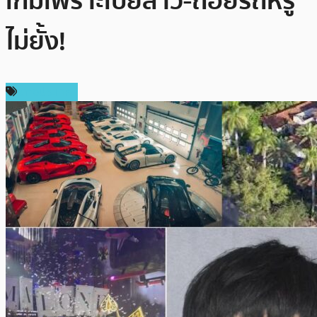
เกมเพราะเปย์สาว-ถอยรถหรู
ไม่ยั้ง!
ต่างประเทศ