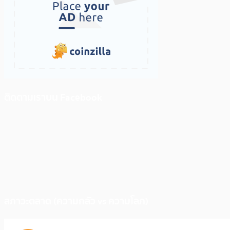
ติดตามเราบน Facebook
สภาวะตลาด (ความกลัว vs ความโลภ)