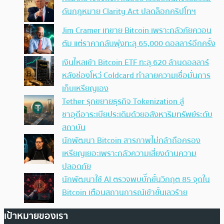
ดันกฎหมาย Clarity Act ปลดล็อกคริปโทฯ
Jim Cramer เทขาย Bitcoin เพราะกลัวภัยควอน
ตัม แต่ราคากลับพุ่งทะลุ 65,000 ดอลลาร์อีกครั้ง
เงินไหลเข้า Bitcoin ETF ทะลุ 620 ล้านดอลลาร์
หลังช่องโหว่ Coldcard ทำลายความเชื่อมั่นการ
เก็บเหรียญเอง
Tether รุกขยายธุรกิจ Tokenization สู่
ซาอุดีอาระเบียประเดิมด้วยอสังหาริมทรัพย์ระดับ
สถาบัน
นักพัฒนา Bitcoin สารภาพไม่กล้าถือครอง
เหรียญเยอะเพราะกลัวความเสี่ยงด้านความ
ปลอดภัย
นักพัฒนาใช้ AI ตรวจพบบั๊กขั้นวิกฤต 85 จุดใน
Bitcoin เตือนสถานการณ์เข้าขั้นเลวร้าย
เป้าหมายของเรา