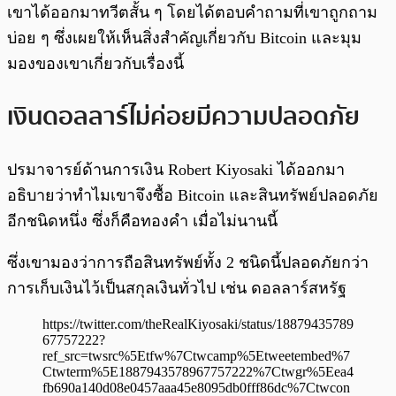
เขาได้ออกมาทวีตสั้น ๆ โดยได้ตอบคำถามที่เขาถูกถาม
บ่อย ๆ ซึ่งเผยให้เห็นสิ่งสำคัญเกี่ยวกับ Bitcoin และมุม
มองของเขาเกี่ยวกับเรื่องนี้
เงินดอลลาร์ไม่ค่อยมีความปลอดภัย
ปรมาจารย์ด้านการเงิน Robert Kiyosaki ได้ออกมา
อธิบายว่าทำไมเขาจึงซื้อ Bitcoin และสินทรัพย์ปลอดภัย
อีกชนิดหนึ่ง ซึ่งก็คือทองคำ เมื่อไม่นานนี้
ซึ่งเขามองว่าการถือสินทรัพย์ทั้ง 2 ชนิดนี้ปลอดภัยกว่า
การเก็บเงินไว้เป็นสกุลเงินทั่วไป เช่น ดอลลาร์สหรัฐ
https://twitter.com/theRealKiyosaki/status/18879435789
67757222?
ref_src=twsrc%5Etfw%7Ctwcamp%5Etweetembed%7
Ctwterm%5E1887943578967757222%7Ctwgr%5Eea4
fb690a140d08e0457aaa45e8095db0fff86dc%7Ctwcon