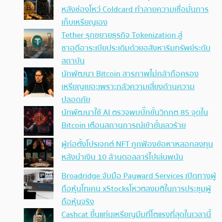
หลังช่องโหว่ Coldcard ทำลายความเชื่อมั่นการ
เก็บเหรียญเอง
Tether รุกขยายธุรกิจ Tokenization สู่
ซาอุดีอาระเบียประเดิมด้วยอสังหาริมทรัพย์ระดับ
สถาบัน
นักพัฒนา Bitcoin สารภาพไม่กล้าถือครอง
เหรียญเยอะเพราะกลัวความเสี่ยงด้านความ
ปลอดภัย
นักพัฒนาใช้ AI ตรวจพบบั๊กขั้นวิกฤต 85 จุดใน
Bitcoin เตือนสถานการณ์เข้าขั้นเลวร้าย
ผู้ก่อตั้งโปรเจกต์ NFT ถูกฟ้องข้อหาหลอกลงทุน
หลังนำเงิน 10 ล้านดอลลาร์ไปเล่นพนัน
Broadridge จับมือ Payward Services เปิดทางผู้
ถือหุ้นโทเคน xStocksโหวตลงมติในการประชุมผู้
ถือหุ้นจริง
Cashcat ขึ้นแท่นเหรียญมีมที่โตแรงที่สุดในเวลานี้