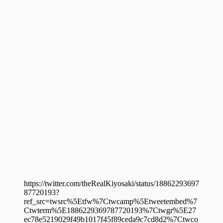
https://twitter.com/theRealKiyosaki/status/18862293697
87720193?
ref_src=twsrc%5Etfw%7Ctwcamp%5Etweetembed%7
Ctwterm%5E1886229369787720193%7Ctwgr%5E27
ec78e5219029f49b1017f45f89ceda9c7cd8d2%7Ctwco