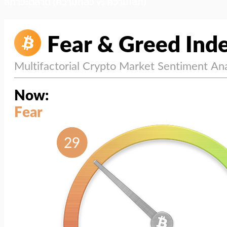
สภาวะตลาด (ความกลัว vs ความโลภ)