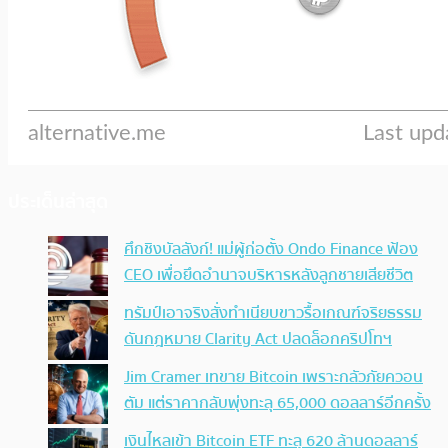
ประเด็นล่าสุด
ศึกชิงบัลลังก์! แม่ผู้ก่อตั้ง Ondo Finance ฟ้อง
CEO เพื่อยึดอำนาจบริหารหลังลูกชายเสียชีวิต
ทรัมป์เอาจริง สั่งทำเนียบขาวรื้อเกณฑ์จริยธรรม
ดันกฎหมาย Clarity Act ปลดล็อกคริปโทฯ
Jim Cramer เทขาย Bitcoin เพราะกลัวภัยควอน
ตัม แต่ราคากลับพุ่งทะลุ 65,000 ดอลลาร์อีกครั้ง
เงินไหลเข้า Bitcoin ETF ทะลุ 620 ล้านดอลลาร์