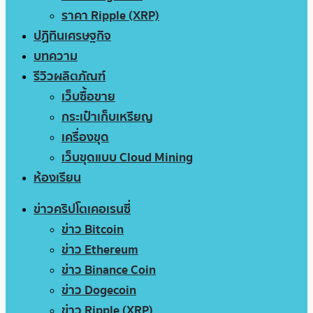
ราคา Ripple (XRP)
ปฏิทินเศรษฐกิจ
บทความ
รีวิวผลิตภัณฑ์
เว็บซื้อขาย
กระเป๋าเก็บเหรียญ
เครื่องขุด
เว็บขุดแบบ Cloud Mining
ห้องเรียน
ข่าวคริปโตเคอเรนซี่
ข่าว Bitcoin
ข่าว Ethereum
ข่าว Binance Coin
ข่าว Dogecoin
ข่าว Ripple (XRP)