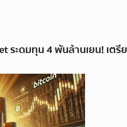
t ระดมทุน 4 พันล้านเยน! เตรียมท