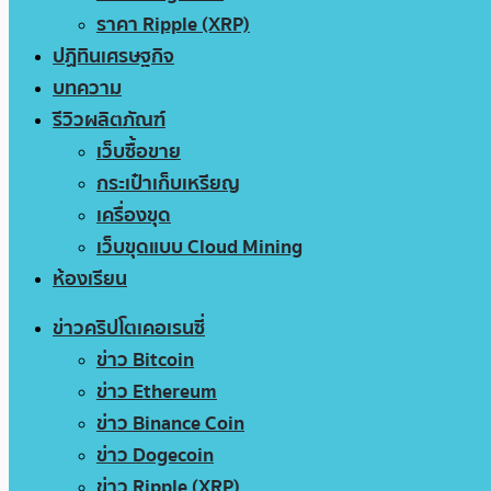
ราคา Ripple (XRP)
ปฏิทินเศรษฐกิจ
บทความ
รีวิวผลิตภัณฑ์
เว็บซื้อขาย
กระเป๋าเก็บเหรียญ
เครื่องขุด
เว็บขุดแบบ Cloud Mining
ห้องเรียน
ข่าวคริปโตเคอเรนซี่
ข่าว Bitcoin
ข่าว Ethereum
ข่าว Binance Coin
ข่าว Dogecoin
ข่าว Ripple (XRP)