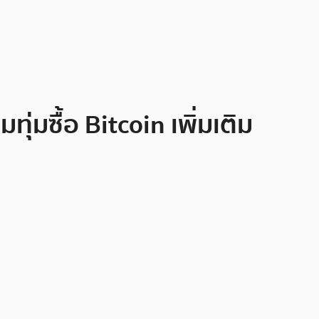
ุ่มซื้อ Bitcoin เพิ่มเติม