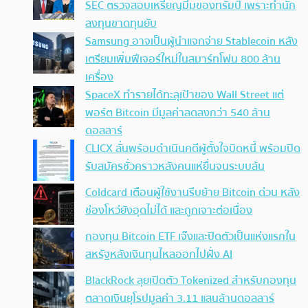
SEC ตรวจสอบเหรียญมีมของทรัมป์ เพราะทำนัก
ลงทุนขาดทุนยับ
Samsung อาจเป็นผู้นำแจกจ่าย Stablecoin หลัง
เตรียมเพิ่มฟีเจอร์ใหม่ในสมาร์ทโฟน 800 ล้าน
เครื่อง
SpaceX ทำรายได้ทะลุเป้าของ Wall Street แต่
พอร์ต Bitcoin มีมูลค่าลดลงกว่า 540 ล้าน
ดอลลาร์
CLICX ลั่นพร้อมดำเนินคดีผู้ตั้งใจบิดหนี้ พร้อมปิด
รับสมัครชั่วคราวหลังคนแห่ยื่นจนระบบล้น
Coldcard เตือนผู้ใช้งานรีบย้าย Bitcoin ด่วน หลัง
ช่องโหว่ยังอุดไม่ได้ และถูกเจาะต่อเนื่อง
กองทุน Bitcoin ETF เจ๊งและปิดตัวเป็นแห่งแรกใน
สหรัฐหลังเงินทุนไหลออกไปฝั่ง AI
BlackRock ลุยเปิดตัว Tokenized สำหรับกองทุน
ตลาดเงินยุโรปมูลค่า 3.11 แสนล้านดอลลาร์