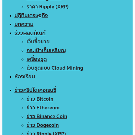
ราคา Ripple (XRP)
ปฏิทินเศรษฐกิจ
บทความ
รีวิวผลิตภัณฑ์
เว็บซื้อขาย
กระเป๋าเก็บเหรียญ
เครื่องขุด
เว็บขุดแบบ Cloud Mining
ห้องเรียน
ข่าวคริปโตเคอเรนซี่
ข่าว Bitcoin
ข่าว Ethereum
ข่าว Binance Coin
ข่าว Dogecoin
ข่าว Ripple (XRP)