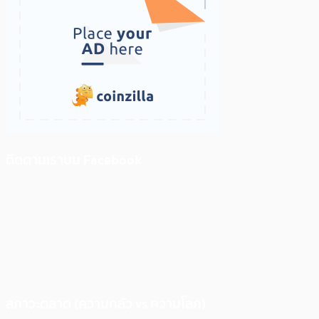
ติดตามเราบน Facebook
สภาวะตลาด (ความกลัว vs ความโลภ)