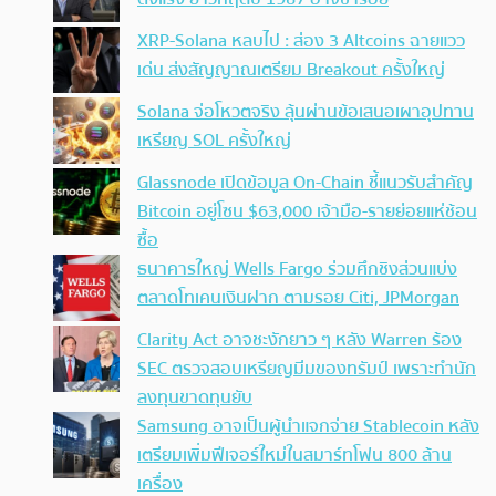
XRP-Solana หลบไป : ส่อง 3 Altcoins ฉายแวว
เด่น ส่งสัญญาณเตรียม Breakout ครั้งใหญ่
Solana จ่อโหวตจริง ลุ้นผ่านข้อเสนอเผาอุปทาน
เหรียญ SOL ครั้งใหญ่
Glassnode เปิดข้อมูล On-Chain ชี้แนวรับสำคัญ
Bitcoin อยู่โซน $63,000 เจ้ามือ-รายย่อยแห่ช้อน
ซื้อ
ธนาคารใหญ่ Wells Fargo ร่วมศึกชิงส่วนแบ่ง
ตลาดโทเคนเงินฝาก ตามรอย Citi, JPMorgan
Clarity Act อาจชะงักยาว ๆ หลัง Warren ร้อง
SEC ตรวจสอบเหรียญมีมของทรัมป์ เพราะทำนัก
ลงทุนขาดทุนยับ
Samsung อาจเป็นผู้นำแจกจ่าย Stablecoin หลัง
เตรียมเพิ่มฟีเจอร์ใหม่ในสมาร์ทโฟน 800 ล้าน
เครื่อง