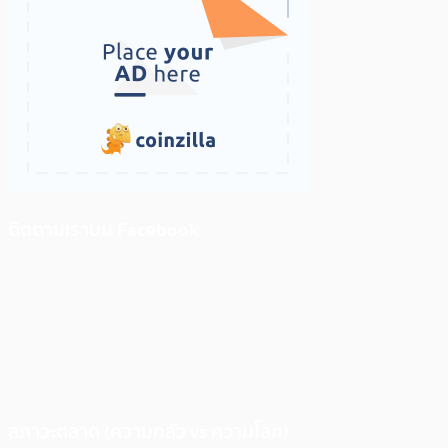
ติดตามเราบน Facebook
สภาวะตลาด (ความกลัว vs ความโลภ)