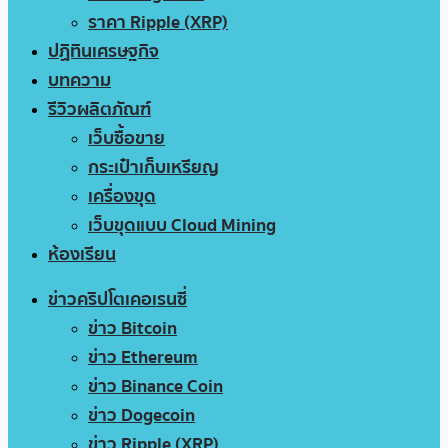
ราคา Ripple (XRP)
ปฏิทินเศรษฐกิจ
บทความ
รีวิวผลิตภัณฑ์
เว็บซื้อขาย
กระเป๋าเก็บเหรียญ
เครื่องขุด
เว็บขุดแบบ Cloud Mining
ห้องเรียน
ข่าวคริปโตเคอเรนซี่
ข่าว Bitcoin
ข่าว Ethereum
ข่าว Binance Coin
ข่าว Dogecoin
ข่าว Ripple (XRP)