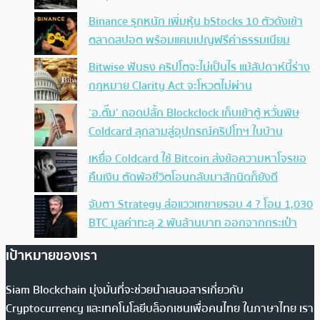
Binance รุกหนัก เพิ่มหุ้น bStocks 10 ตัวดังเข้า
ตลาดสปอต พร้อมแคมเปญฟรีค่าธรรมเนียม
Bitwise ฟันธง คริปโตจะไม่เป็นไร แม้สัปดาห์นี้ร่าง
กฎหมาย Clarity Act จะโหวตไม่ผ่าน
‘อ.ตั๊ม’ ถอดปลั้ก Blockclock เก็บเข้าตู้ หวั่นพิษ
Coldcard ลุกลามสู่อุปกรณ์คริปโทฯ ในบ้าน
เหยื่อ Coldcard ใช้ Bitcoin ส่งข้อความหาโจรขอ
คืนเงิน ตัดพ้อชีวิตโอนกลับมาสักนิดก็ยังดี
จับตา Strategy ส่อแววเทขายรอบ 4 ? โอน 1,030
BTC มูลค่าทะลุ 2 พันล้านบาท ออกจากกระเป๋า
เป้าหมายของเรา
Siam Blockchain มุ่งมั่นที่จะช่วยนำเสนอสารเกี่ยวกับ
Cryptocurrency และเทคโนโลยีบล็อกเชนเพื่อคนไทย ในภาษาไทย เรา