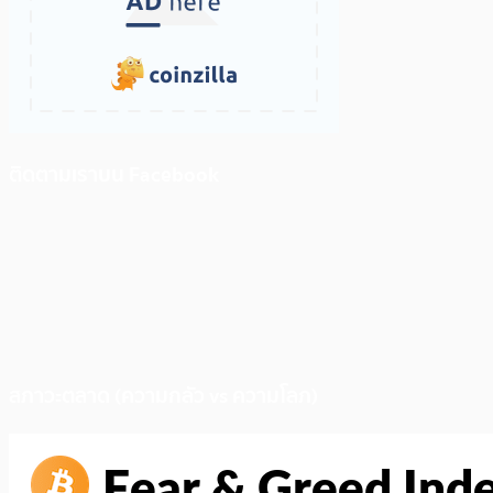
ติดตามเราบน Facebook
สภาวะตลาด (ความกลัว vs ความโลภ)