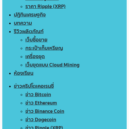
ราคา Ripple (XRP)
ปฏิทินเศรษฐกิจ
บทความ
รีวิวผลิตภัณฑ์
เว็บซื้อขาย
กระเป๋าเก็บเหรียญ
เครื่องขุด
เว็บขุดแบบ Cloud Mining
ห้องเรียน
ข่าวคริปโตเคอเรนซี่
ข่าว Bitcoin
ข่าว Ethereum
ข่าว Binance Coin
ข่าว Dogecoin
ข่าว Ripple (XRP)