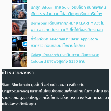
นักขุด Bitcoin สาย Solo เจอบล็อก รับทรัพย์คน
เดียว 6.6 ล้านบาท ไม่สนวิกฤตศรัทธาคริปโทฯ
Bernstein เตือนหากกฎหมาย CLARITY Act ไม่
ผ่าน อาจกดดันราคาคริปโตให้ดิ่งลงอีกระลอก
ทั่วโลกช็อก Telegram หายจาก App Store
ชั่วคราว ก่อนกลับมาใช้งานได้ปกติ
Galaxy Research ประเมินความเสียหายจาก
Coldcard อาจพุ่งสูงถึง $130 ล้าน
เป้าหมายของเรา
Siam Blockchain มุ่งมั่นที่จะช่วยนำเสนอสารเกี่ยวกับ
Cryptocurrency และเทคโนโลยีบล็อกเชนเพื่อคนไทย ในภาษาไทย เรา
รวบรวมข้อมูลส่วนใหญ่จากเว็บไซต์และเว็บบอร์ดต่างประเทศและนำมา
แปลส่งตรงถึงฟีดคุณ