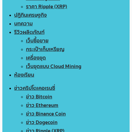
ราคา Ripple (XRP)
ปฏิทินเศรษฐกิจ
บทความ
รีวิวผลิตภัณฑ์
เว็บซื้อขาย
กระเป๋าเก็บเหรียญ
เครื่องขุด
เว็บขุดแบบ Cloud Mining
ห้องเรียน
ข่าวคริปโตเคอเรนซี่
ข่าว Bitcoin
ข่าว Ethereum
ข่าว Binance Coin
ข่าว Dogecoin
ข่าว Ripple (XRP)