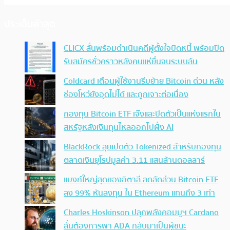
ประเด็นล่าสุด
CLICX ลั่นพร้อมดำเนินคดีผู้ตั้งใจบิดหนี้ พร้อมปิด
รับสมัครชั่วคราวหลังคนแห่ยื่นจนระบบล้น
Coldcard เตือนผู้ใช้งานรีบย้าย Bitcoin ด่วน หลัง
ช่องโหว่ยังอุดไม่ได้ และถูกเจาะต่อเนื่อง
กองทุน Bitcoin ETF เจ๊งและปิดตัวเป็นแห่งแรกใน
สหรัฐหลังเงินทุนไหลออกไปฝั่ง AI
BlackRock ลุยเปิดตัว Tokenized สำหรับกองทุน
ตลาดเงินยุโรปมูลค่า 3.11 แสนล้านดอลลาร์
แบงก์ใหญ่สุดของอิตาลี ลดสัดส่วน Bitcoin ETF
ลง 99% หันลงทุน ใน Ethereum แทนถึง 3 เท่า
Charles Hoskinson ปลุกพลังคอมมูฯ Cardano
ลั่นต้องการพา ADA กลับมาเป็นผู้ชนะ