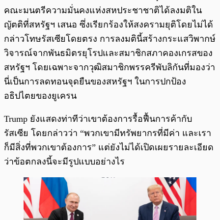
คณะมนตรีความมั่นคงแห่งสหประชาชาติได้ลงมติใน
ญัตติที่สหรัฐฯ เสนอ ซึ่งเรียกร้องให้สงครามยุติโดยไม่ได้
กล่าวโทษรัสเซียโดยตรง การลงมตินี้สร้างกระแสวิพากษ์
วิจารณ์จากพันธมิตรยุโรปและสมาชิกสภาคองเกรสของ
สหรัฐฯ โดยเฉพาะจากวุฒิสมาชิกพรรครีพับลิกันที่มองว่า
นี่เป็นการลดทอนจุดยืนของสหรัฐฯ ในการปกป้อง
อธิปไตยของยูเครน
Trump ยังแสดงท่าทีว่าเขาต้องการรื้อฟื้นการค้ากับ
รัสเซีย โดยกล่าวว่า “พวกเขามีทรัพยากรที่มีค่า และเรา
ก็มีสิ่งที่พวกเขาต้องการ” แต่ยังไม่ได้เปิดเผยรายละเอียด
ว่าข้อตกลงนี้จะมีรูปแบบอย่างไร