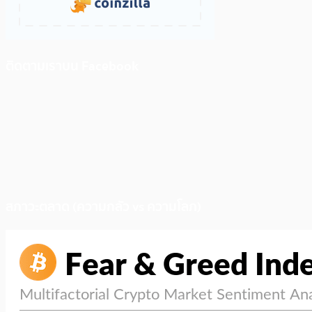
ติดตามเราบน Facebook
สภาวะตลาด (ความกลัว vs ความโลภ)