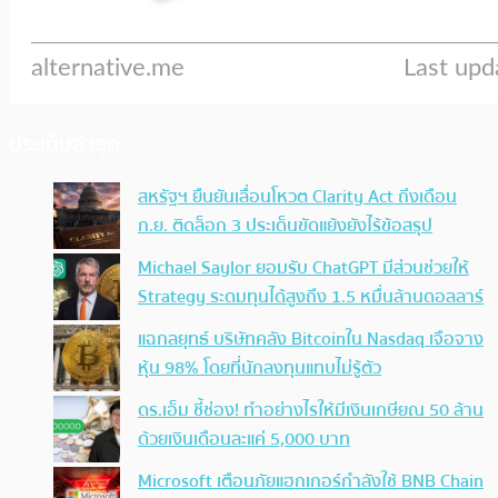
ประเด็นล่าสุด
สหรัฐฯ ยืนยันเลื่อนโหวต Clarity Act ถึงเดือน
ก.ย. ติดล็อก 3 ประเด็นขัดแย้งยังไร้ข้อสรุป
Michael Saylor ยอมรับ ChatGPT มีส่วนช่วยให้
Strategy ระดมทุนได้สูงถึง 1.5 หมื่นล้านดอลลาร์
แฉกลยุทธ์ บริษัทคลัง Bitcoinใน Nasdaq เจือจาง
หุ้น 98% โดยที่นักลงทุนแทบไม่รู้ตัว
ดร.เอ็ม ชี้ช่อง! ทำอย่างไรให้มีเงินเกษียณ 50 ล้าน
ด้วยเงินเดือนละแค่ 5,000 บาท
Microsoft เตือนภัยแฮกเกอร์กำลังใช้ BNB Chain