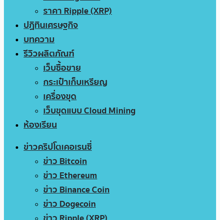
ราคา Ripple (XRP)
ปฏิทินเศรษฐกิจ
บทความ
รีวิวผลิตภัณฑ์
เว็บซื้อขาย
กระเป๋าเก็บเหรียญ
เครื่องขุด
เว็บขุดแบบ Cloud Mining
ห้องเรียน
ข่าวคริปโตเคอเรนซี่
ข่าว Bitcoin
ข่าว Ethereum
ข่าว Binance Coin
ข่าว Dogecoin
ข่าว Ripple (XRP)