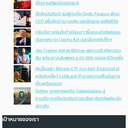
เป็นฐานทัพปล่อยมัลแวร์
ศึกชิงบัลลังก์! แม่ผู้ก่อตั้ง Ondo Finance ฟ้อง
CEO เพื่อยึดอำนาจบริหารหลังลูกชายเสียชีวิต
ทรัมป์เอาจริง สั่งทำเนียบขาวรื้อเกณฑ์จริยธรรม
ดันกฎหมาย Clarity Act ปลดล็อกคริปโทฯ
Jim Cramer เทขาย Bitcoin เพราะกลัวภัยควอน
ตัม แต่ราคากลับพุ่งทะลุ 65,000 ดอลลาร์อีกครั้ง
เงินไหลเข้า Bitcoin ETF ทะลุ 620 ล้านดอลลาร์
หลังช่องโหว่ Coldcard ทำลายความเชื่อมั่นการ
เก็บเหรียญเอง
Tether รุกขยายธุรกิจ Tokenization สู่
ซาอุดีอาระเบียประเดิมด้วยอสังหาริมทรัพย์ระดับ
สถาบัน
เป้าหมายของเรา