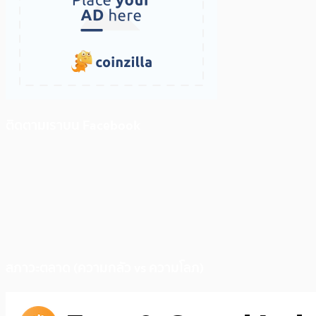
ติดตามเราบน Facebook
สภาวะตลาด (ความกลัว vs ความโลภ)