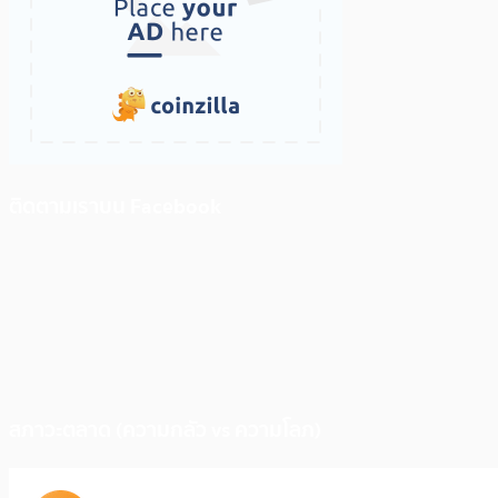
ติดตามเราบน Facebook
สภาวะตลาด (ความกลัว vs ความโลภ)