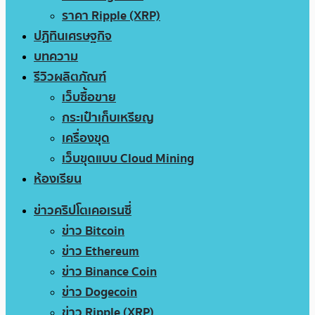
ราคา Ripple (XRP)
ปฏิทินเศรษฐกิจ
บทความ
รีวิวผลิตภัณฑ์
เว็บซื้อขาย
กระเป๋าเก็บเหรียญ
เครื่องขุด
เว็บขุดแบบ Cloud Mining
ห้องเรียน
ข่าวคริปโตเคอเรนซี่
ข่าว Bitcoin
ข่าว Ethereum
ข่าว Binance Coin
ข่าว Dogecoin
ข่าว Ripple (XRP)