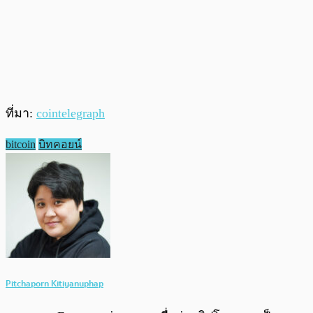
ที่มา:
cointelegraph
bitcoin
บิทคอยน์
Pitchaporn Kitiyanuphap