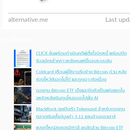
ประเด็นล่าสุด
CLICX ลั่นพร้อมดำเนินคดีผู้ตั้งใจบิดหนี้ พร้อมปิด
รับสมัครชั่วคราวหลังคนแห่ยื่นจนระบบล้น
Coldcard เตือนผู้ใช้งานรีบย้าย Bitcoin ด่วน หลัง
ช่องโหว่ยังอุดไม่ได้ และถูกเจาะต่อเนื่อง
กองทุน Bitcoin ETF เจ๊งและปิดตัวเป็นแห่งแรกใน
สหรัฐหลังเงินทุนไหลออกไปฝั่ง AI
BlackRock ลุยเปิดตัว Tokenized สำหรับกองทุน
ตลาดเงินยุโรปมูลค่า 3.11 แสนล้านดอลลาร์
แบงก์ใหญ่สุดของอิตาลี ลดสัดส่วน Bitcoin ETF