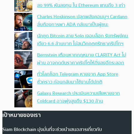
ลง 99% หันลงทุน ใน Ethereum แทนถึง 3 เท่า
Charles Hoskinson ปลุกพลังคอมมูฯ Cardano
ลั่นต้องการพา ADA กลับมาเป็นผู้ชนะ
นักขุด Bitcoin สาย Solo เจอบล็อก รับทรัพย์คน
เดียว 6.6 ล้านบาท ไม่สนวิกฤตศรัทธาคริปโทฯ
Bernstein เตือนหากกฎหมาย CLARITY Act ไม่
ผ่าน อาจกดดันราคาคริปโตให้ดิ่งลงอีกระลอก
ทั่วโลกช็อก Telegram หายจาก App Store
ชั่วคราว ก่อนกลับมาใช้งานได้ปกติ
Galaxy Research ประเมินความเสียหายจาก
Coldcard อาจพุ่งสูงถึง $130 ล้าน
เป้าหมายของเรา
Siam Blockchain มุ่งมั่นที่จะช่วยนำเสนอสารเกี่ยวกับ