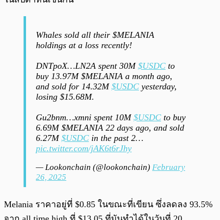
Whales sold all their $MELANIA
holdings at a loss recently!
DNTpoX…LN2A spent 30M
$USDC
to
buy 13.97M $MELANIA a month ago,
and sold for 14.32M
$USDC
yesterday,
losing $15.68M.
Gu2bnm…xmni spent 10M
$USDC
to buy
6.69M $MELANIA 22 days ago, and sold
6.27M
$USDC
in the past 2…
pic.twitter.com/jAK6t6rJhy
— Lookonchain (@lookonchain)
February
26, 2025
Melania ราคาอยู่ที่ $0.85 ในขณะที่เขียน ซึ่งลดลง 93.5%
จาก all time high ที่ $13.05 ที่มันทำได้ในวันที่ 20