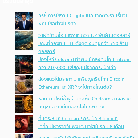
ประเด็นล่าสุด
กูรูชี้ การใช้งาน Crypto ในอนาคตจะราบรื่นจน
ผู้คนใช้อย่างไม่รู้ตัว
วาฬกว้านซื้อ Bitcoin กว่า 1.2 พันล้านดอลลาร์
ขณะที่กองทุน ETF ดึงดูดเงินทุนกว่า 750 ล้าน
ดอลลาร์
ช่องโหว่ Coldcard ทำพิษ นักลงทุนโอน Bitcoin
กว่า 210,000 เหรียญหนีจากกระเป๋าเก่า
ส่องแนวโน้มราคา 3 เหรียญคริปโทฯ Bitcoin,
Ethereum และ XRP จะไปทางไหนต่อ?
หลักฐานใหม่ชี้ ผู้ร่วมก่อตั้ง Coldcard อาจสร้าง
บัญชีปลอมเนียนสอดไส้โค้ดตัวเอง
ตื่นตระหนก Coldcard! กระเป๋า Bitcoin ที่
เคลื่อนไหวรายวันพุ่งแตะนิวไฮในรอบ 8 เดือน