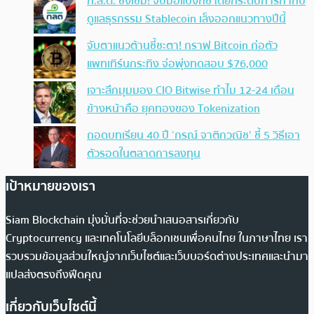
ก.ล.ต. ชงเข้ม! จับมือแบงก์ชาติยกระดับการกำกับ
ดูแลธุรกรรม Stablecoin เล็งออกแนวทางปีนี้
จับตาแนวต้านชี้ชะตา! กราฟ Bitcoin ก่อตัว
แพทเทิร์นกระทิง จ่อพุ่งทดสอบ $76,000
เจาะลึกมุมมอง CIO Bitwise ทำไม 12-24 เดือน
ข้างหน้าคือ ยุคทองของ Tokenization
ถอดบทเรียน 40 ปี ‘กรณ์ จาติกวณิช’ ชี้ 5 วิธีเอา
ตัวรอดในตลาดการลงทุน
เป้าหมายของเรา
Siam Blockchain มุ่งมั่นที่จะช่วยนำเสนอสารเกี่ยวกับ
Cryptocurrency และเทคโนโลยีบล็อกเชนเพื่อคนไทย ในภาษาไทย เรา
รวบรวมข้อมูลส่วนใหญ่จากเว็บไซต์และเว็บบอร์ดต่างประเทศและนำมา
แปลส่งตรงถึงฟีดคุณ
เกี่ยวกับเว็บไซต์นี้