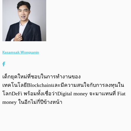
Kasamsak Wongsanin
เด็กยุคใหม่ที่ชอบในการทำงานของ
เทคโนโลยีBlockchainและมีความสนใจกับการลงทุนใน
โลกDeFi พร้อมทั้งเชื่อว่าDigital money จะมาแทนที่ Fiat
money ในอีกไม่กี่ปีข้างหน้า