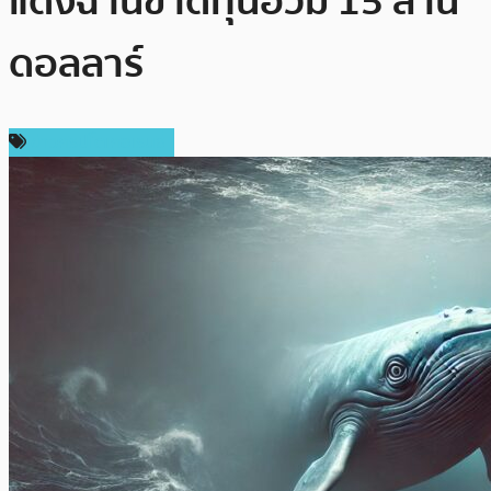
แดงฉานขาดทุนอ่วม 15 ล้าน
ดอลลาร์
ข่าวคริปโตเคอเรนซี่