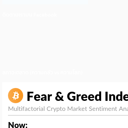
ติดตามเราบน Facebook
สภาวะตลาด (ความกลัว vs ความโลภ)