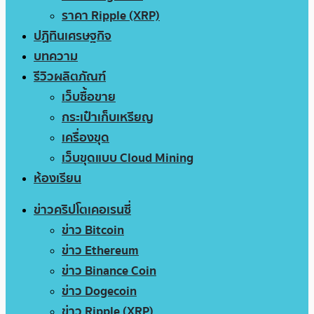
ราคา Ripple (XRP)
ปฏิทินเศรษฐกิจ
บทความ
รีวิวผลิตภัณฑ์
เว็บซื้อขาย
กระเป๋าเก็บเหรียญ
เครื่องขุด
เว็บขุดแบบ Cloud Mining
ห้องเรียน
ข่าวคริปโตเคอเรนซี่
ข่าว Bitcoin
ข่าว Ethereum
ข่าว Binance Coin
ข่าว Dogecoin
ข่าว Ripple (XRP)