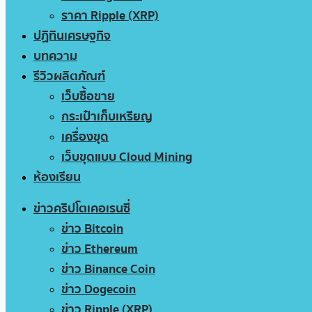
ราคา Ripple (XRP)
ปฏิทินเศรษฐกิจ
บทความ
รีวิวผลิตภัณฑ์
เว็บซื้อขาย
กระเป๋าเก็บเหรียญ
เครื่องขุด
เว็บขุดแบบ Cloud Mining
ห้องเรียน
ข่าวคริปโตเคอเรนซี่
ข่าว Bitcoin
ข่าว Ethereum
ข่าว Binance Coin
ข่าว Dogecoin
ข่าว Ripple (XRP)