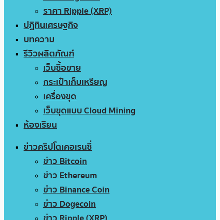
ราคา Ripple (XRP)
ปฏิทินเศรษฐกิจ
บทความ
รีวิวผลิตภัณฑ์
เว็บซื้อขาย
กระเป๋าเก็บเหรียญ
เครื่องขุด
เว็บขุดแบบ Cloud Mining
ห้องเรียน
ข่าวคริปโตเคอเรนซี่
ข่าว Bitcoin
ข่าว Ethereum
ข่าว Binance Coin
ข่าว Dogecoin
ข่าว Ripple (XRP)