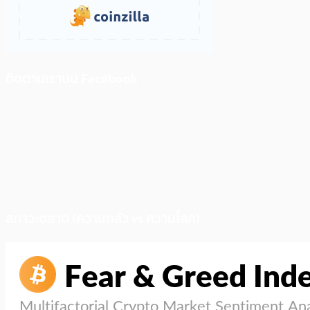
ติดตามเราบน Facebook
สภาวะตลาด (ความกลัว vs ความโลภ)