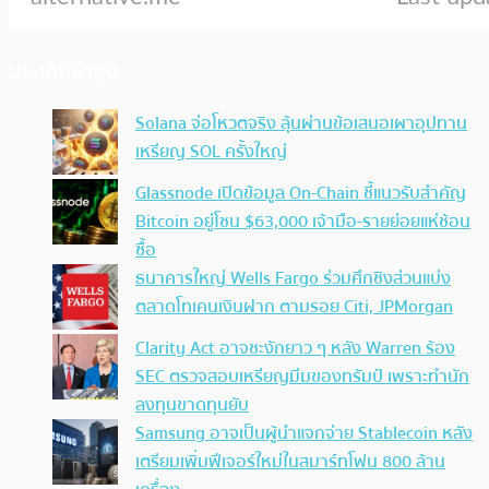
ประเด็นล่าสุด
Solana จ่อโหวตจริง ลุ้นผ่านข้อเสนอเผาอุปทาน
เหรียญ SOL ครั้งใหญ่
Glassnode เปิดข้อมูล On-Chain ชี้แนวรับสำคัญ
Bitcoin อยู่โซน $63,000 เจ้ามือ-รายย่อยแห่ช้อน
ซื้อ
ธนาคารใหญ่ Wells Fargo ร่วมศึกชิงส่วนแบ่ง
ตลาดโทเคนเงินฝาก ตามรอย Citi, JPMorgan
Clarity Act อาจชะงักยาว ๆ หลัง Warren ร้อง
SEC ตรวจสอบเหรียญมีมของทรัมป์ เพราะทำนัก
ลงทุนขาดทุนยับ
Samsung อาจเป็นผู้นำแจกจ่าย Stablecoin หลัง
เตรียมเพิ่มฟีเจอร์ใหม่ในสมาร์ทโฟน 800 ล้าน