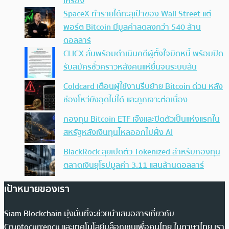
เครื่อง
SpaceX ทำรายได้ทะลุเป้าของ Wall Street แต่
พอร์ต Bitcoin มีมูลค่าลดลงกว่า 540 ล้าน
ดอลลาร์
CLICX ลั่นพร้อมดำเนินคดีผู้ตั้งใจบิดหนี้ พร้อมปิด
รับสมัครชั่วคราวหลังคนแห่ยื่นจนระบบล้น
Coldcard เตือนผู้ใช้งานรีบย้าย Bitcoin ด่วน หลัง
ช่องโหว่ยังอุดไม่ได้ และถูกเจาะต่อเนื่อง
กองทุน Bitcoin ETF เจ๊งและปิดตัวเป็นแห่งแรกใน
สหรัฐหลังเงินทุนไหลออกไปฝั่ง AI
BlackRock ลุยเปิดตัว Tokenized สำหรับกองทุน
ตลาดเงินยุโรปมูลค่า 3.11 แสนล้านดอลลาร์
เป้าหมายของเรา
Siam Blockchain มุ่งมั่นที่จะช่วยนำเสนอสารเกี่ยวกับ
Cryptocurrency และเทคโนโลยีบล็อกเชนเพื่อคนไทย ในภาษาไทย เรา