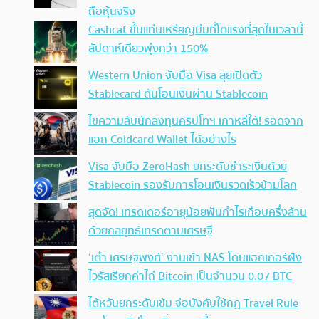
ถือหุ้นจริง
Cashcat ขึ้นแท่นเหรียญมีมที่โตแรงที่สุดในเวลานี้
สัปดาห์เดียวพุ่งกว่า 150%
Western Union จับมือ Visa ลุยเปิดตัว
Stablecard ดันโอนเงินผ่าน Stablecoin
ไขความลับนักลงทุนคริปโทฯ เกาหลีใต้! รอดจาก
แฮก Coldcard Wallet ได้อย่างไร
Visa จับมือ ZeroHash ยกระดับชำระเงินด้วย
Stablecoin รองรับการโอนเงินรวดเร็วข้ามโลก
สุดจัด! เทรดเดอร์อายุน้อยฟันกำไรเกือบครึ่งล้าน
ด้วยกลยุทธ์เทรดตามเศรษฐี
‘เต๋า เศรษฐพงศ์’ งานเข้า NAS โดนแฮกเกอร์ฝัง
ไวรัสเรียกค่าไถ่ Bitcoin เป็นจำนวน 0.07 BTC
ไต้หวันยกระดับเข้ม จ่อบังคับใช้กฏ Travel Rule