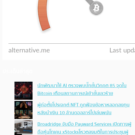
ประเด็นล่าสุด
นักพัฒนาใช้ AI ตรวจพบบั๊กขั้นวิกฤต 85 จุดใน
Bitcoin เตือนสถานการณ์เข้าขั้นเลวร้าย
ผู้ก่อตั้งโปรเจกต์ NFT ถูกฟ้องข้อหาหลอกลงทุน
หลังนำเงิน 10 ล้านดอลลาร์ไปเล่นพนัน
Broadridge จับมือ Payward Services เปิดทางผู้
ถือหุ้นโทเคน xStocksโหวตลงมติในการประชุมผู้