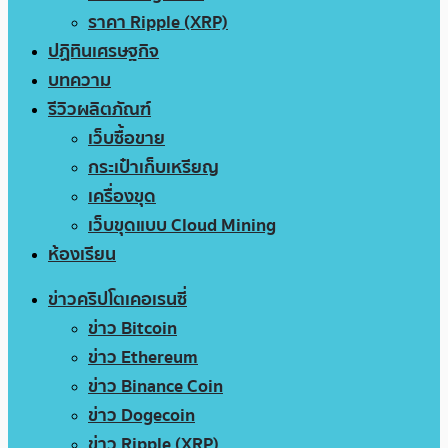
ราคา Ripple (XRP)
ปฏิทินเศรษฐกิจ
บทความ
รีวิวผลิตภัณฑ์
เว็บซื้อขาย
กระเป๋าเก็บเหรียญ
เครื่องขุด
เว็บขุดแบบ Cloud Mining
ห้องเรียน
ข่าวคริปโตเคอเรนซี่
ข่าว Bitcoin
ข่าว Ethereum
ข่าว Binance Coin
ข่าว Dogecoin
ข่าว Ripple (XRP)