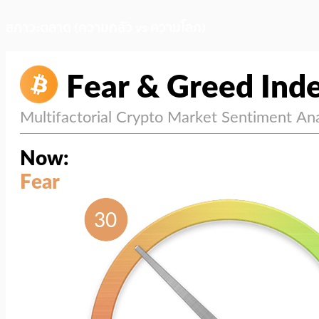
สภาวะตลาด (ความกลัว vs ความโลภ)