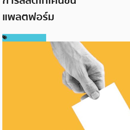
การลิสต์โทเค็นขึ้น
แพลตฟอร์ม
ข่าวคริปโตเคอเรนซี่