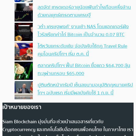
สุดจัด! เทรดเดอร์อายุน้อยฟันกำไรเกือบครึ่งล้าน
ด้วยกลยุทธ์เทรดตามเศรษฐี
‘เต๋า เศรษฐพงศ์’ งานเข้า NAS โดนแฮกเกอร์ฝัง
ไวรัสเรียกค่าไถ่ Bitcoin เป็นจำนวน 0.07 BTC
ไต้หวันยกระดับเข้ม จ่อบังคับใช้กฏ Travel Rule
คุมโอนคริปโทฯ เริ่ม ต.ค. นี้
ตลาดคริปโทฯ ฟื้น! Bitcoin ยื้อแถว $64,700 ลุ้น
ทะลุผ่านกรอบ $65,000
ปูตินตัดหน้าทรัมป์ เซ็นลงนามอนุมัติกฎหมายคริป
โทฯ ฉบับแรก เริ่มมีผลบังคับใช้ 1 ก.ย. นี้
เป้าหมายของเรา
Siam Blockchain มุ่งมั่นที่จะช่วยนำเสนอสารเกี่ยวกับ
Cryptocurrency และเทคโนโลยีบล็อกเชนเพื่อคนไทย ในภาษาไทย เรา