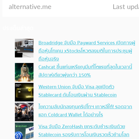
ประเด็นล่าสุด
Broadridge จับมือ Payward Services เปิดทางผู้
ถือหุ้นโทเคน xStocksโหวตลงมติในการประชุมผู้
ถือหุ้นจริง
Cashcat ขึ้นแท่นเหรียญมีมที่โตแรงที่สุดในเวลานี้
สัปดาห์เดียวพุ่งกว่า 150%
Western Union จับมือ Visa ลุยเปิดตัว
Stablecard ดันโอนเงินผ่าน Stablecoin
ไขความลับนักลงทุนคริปโทฯ เกาหลีใต้! รอดจาก
แฮก Coldcard Wallet ได้อย่างไร
Visa จับมือ ZeroHash ยกระดับชำระเงินด้วย
Stablecoin รองรับการโอนเงินรวดเร็วข้ามโลก