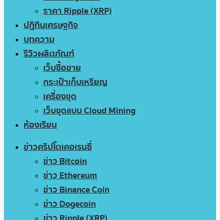
ราคา Ripple (XRP)
ปฏิทินเศรษฐกิจ
บทความ
รีวิวผลิตภัณฑ์
เว็บซื้อขาย
กระเป๋าเก็บเหรียญ
เครื่องขุด
เว็บขุดแบบ Cloud Mining
ห้องเรียน
ข่าวคริปโตเคอเรนซี่
ข่าว Bitcoin
ข่าว Ethereum
ข่าว Binance Coin
ข่าว Dogecoin
ข่าว Ripple (XRP)