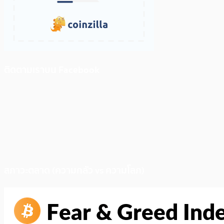
ติดตามเราบน Facebook
สภาวะตลาด (ความกลัว vs ความโลภ)