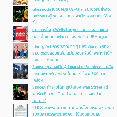
Glassnode เปิดข้อมูล On-Chain ชี้แนวรับสำคัญ
Bitcoin อยู่โซน $63,000 เจ้ามือ-รายย่อยแห่ช้อน
ซื้อ
ธนาคารใหญ่ Wells Fargo ร่วมศึกชิงส่วนแบ่ง
ตลาดโทเคนเงินฝาก ตามรอย Citi, JPMorgan
Clarity Act อาจชะงักยาว ๆ หลัง Warren ร้อง
SEC ตรวจสอบเหรียญมีมของทรัมป์ เพราะทำนัก
ลงทุนขาดทุนยับ
Samsung อาจเป็นผู้นำแจกจ่าย Stablecoin หลัง
เตรียมเพิ่มฟีเจอร์ใหม่ในสมาร์ทโฟน 800 ล้าน
เครื่อง
SpaceX ทำรายได้ทะลุเป้าของ Wall Street แต่
พอร์ต Bitcoin มีมูลค่าลดลงกว่า 540 ล้าน
ดอลลาร์
CLICX ลั่นพร้อมดำเนินคดีผู้ตั้งใจบิดหนี้ พร้อมปิด
รับสมัครชั่วคราวหลังคนแห่ยื่นจนระบบล้น