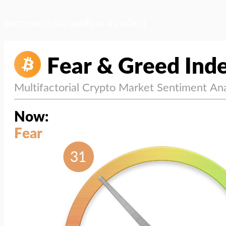
สภาวะตลาด (ความกลัว vs ความโลภ)