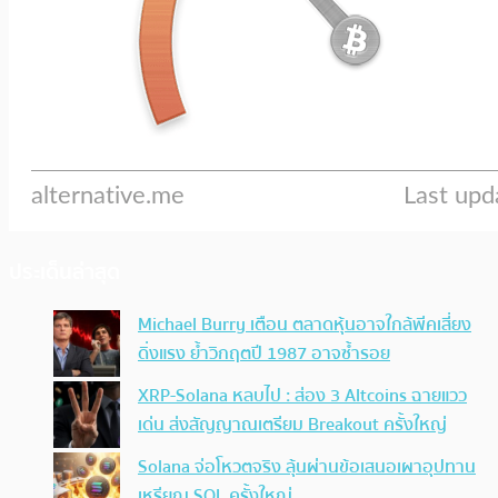
ประเด็นล่าสุด
Michael Burry เตือน ตลาดหุ้นอาจใกล้พีคเสี่ยง
ดิ่งแรง ย้ำวิกฤตปี 1987 อาจซ้ำรอย
XRP-Solana หลบไป : ส่อง 3 Altcoins ฉายแวว
เด่น ส่งสัญญาณเตรียม Breakout ครั้งใหญ่
Solana จ่อโหวตจริง ลุ้นผ่านข้อเสนอเผาอุปทาน
เหรียญ SOL ครั้งใหญ่