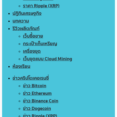
ราคา Ripple (XRP)
ปฏิทินเศรษฐกิจ
บทความ
รีวิวผลิตภัณฑ์
เว็บซื้อขาย
กระเป๋าเก็บเหรียญ
เครื่องขุด
เว็บขุดแบบ Cloud Mining
ห้องเรียน
ข่าวคริปโตเคอเรนซี่
ข่าว Bitcoin
ข่าว Ethereum
ข่าว Binance Coin
ข่าว Dogecoin
ข่าว Ripple (XRP)