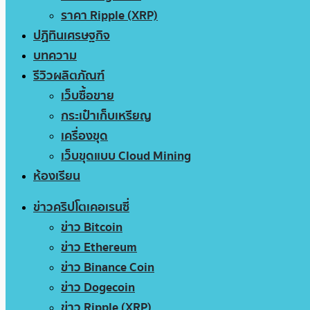
ราคา Ripple (XRP)
ปฏิทินเศรษฐกิจ
บทความ
รีวิวผลิตภัณฑ์
เว็บซื้อขาย
กระเป๋าเก็บเหรียญ
เครื่องขุด
เว็บขุดแบบ Cloud Mining
ห้องเรียน
ข่าวคริปโตเคอเรนซี่
ข่าว Bitcoin
ข่าว Ethereum
ข่าว Binance Coin
ข่าว Dogecoin
ข่าว Ripple (XRP)