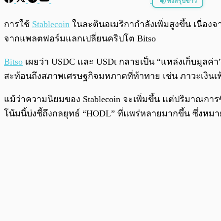
ฟังสรุปข่าว
พร้อมเล่น
การใช้
Stablecoin
ในละตินอเมริกากำลังเพิ่มสูงขึ้น เนื่
จากแพลตฟอร์มแลกเปลี่ยนคริปโต Bitso
Bitso
เผยว่า USDC และ USDt กลายเป็น “แหล่งเก็บมูลค่า” 
สะท้อนถึงสภาพเศรษฐกิจมหภาคที่ท้าทาย เช่น ภาวะเงินเฟ้อส
แม้ว่าความนิยมของ Stablecoin จะเพิ่มขึ้น แต่ปริมาณการ
โน้มนี้บ่งชี้ถึงกลยุทธ์ “HODL” ที่แพร่หลายมากขึ้น ซึ่งห