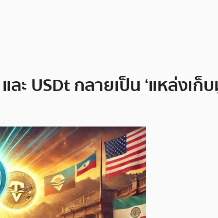
ละ USDt กลายเป็น ‘แหล่งเก็บม