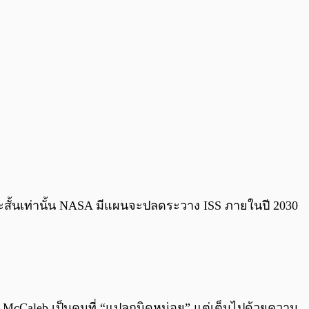
ะสั้นเท่านั้น NASA มีแผนจะปลดระวาง ISS ภายในปี 2030
า McCaleb เป็นคนที่ “แปลกนิดหน่อย” แต่เต็มไปด้วยความ