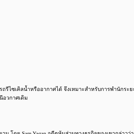
ารถรีไซเคิลน้ำหรืออากาศได้ จึงเหมาะสำหรับการพำนักระย
นีอวกาศเดิม
ะยาน โดย Sam Yagan อดีตหุ้นส่วนทางธุรกิจของเขากล่าวว่