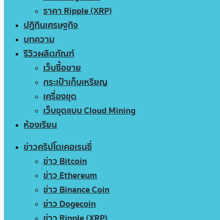
ราคา Ripple (XRP)
ปฏิทินเศรษฐกิจ
บทความ
รีวิวผลิตภัณฑ์
เว็บซื้อขาย
กระเป๋าเก็บเหรียญ
เครื่องขุด
เว็บขุดแบบ Cloud Mining
ห้องเรียน
ข่าวคริปโตเคอเรนซี่
ข่าว Bitcoin
ข่าว Ethereum
ข่าว Binance Coin
ข่าว Dogecoin
ข่าว Ripple (XRP)