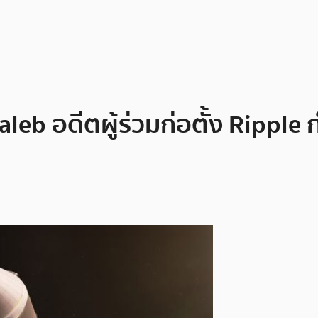
leb อดีตผู้ร่วมก่อตั้ง Rippl