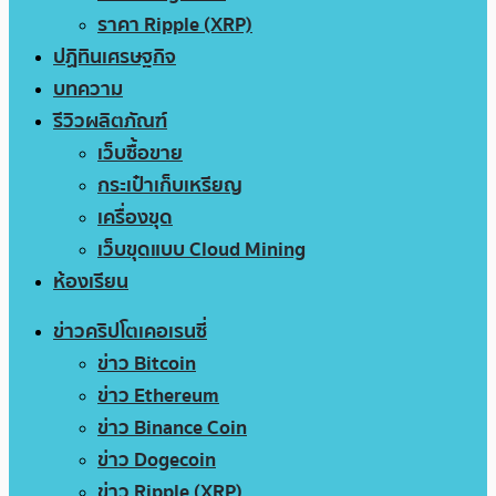
ราคา Ripple (XRP)
ปฏิทินเศรษฐกิจ
บทความ
รีวิวผลิตภัณฑ์
เว็บซื้อขาย
กระเป๋าเก็บเหรียญ
เครื่องขุด
เว็บขุดแบบ Cloud Mining
ห้องเรียน
ข่าวคริปโตเคอเรนซี่
ข่าว Bitcoin
ข่าว Ethereum
ข่าว Binance Coin
ข่าว Dogecoin
ข่าว Ripple (XRP)