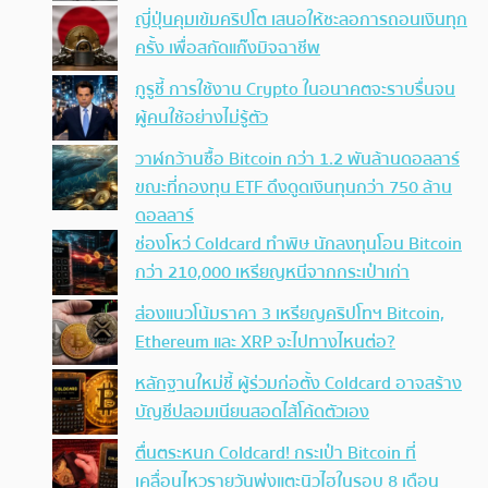
ญี่ปุ่นคุมเข้มคริปโต เสนอให้ชะลอการถอนเงินทุก
ครั้ง เพื่อสกัดแก๊งมิจฉาชีพ
กูรูชี้ การใช้งาน Crypto ในอนาคตจะราบรื่นจน
ผู้คนใช้อย่างไม่รู้ตัว
วาฬกว้านซื้อ Bitcoin กว่า 1.2 พันล้านดอลลาร์
ขณะที่กองทุน ETF ดึงดูดเงินทุนกว่า 750 ล้าน
ดอลลาร์
ช่องโหว่ Coldcard ทำพิษ นักลงทุนโอน Bitcoin
กว่า 210,000 เหรียญหนีจากกระเป๋าเก่า
ส่องแนวโน้มราคา 3 เหรียญคริปโทฯ Bitcoin,
Ethereum และ XRP จะไปทางไหนต่อ?
หลักฐานใหม่ชี้ ผู้ร่วมก่อตั้ง Coldcard อาจสร้าง
บัญชีปลอมเนียนสอดไส้โค้ดตัวเอง
ตื่นตระหนก Coldcard! กระเป๋า Bitcoin ที่
เคลื่อนไหวรายวันพุ่งแตะนิวไฮในรอบ 8 เดือน