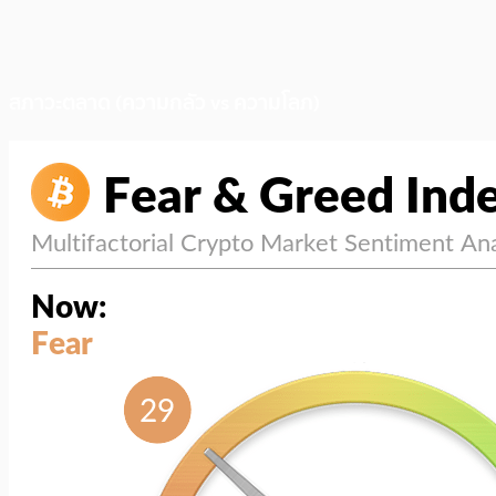
สภาวะตลาด (ความกลัว vs ความโลภ)