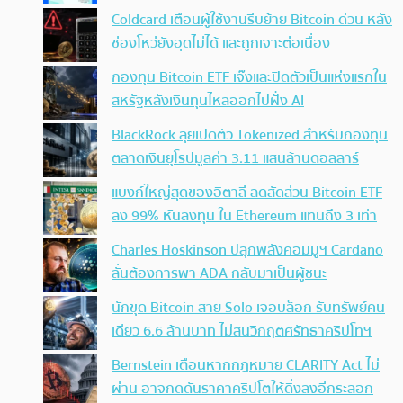
Coldcard เตือนผู้ใช้งานรีบย้าย Bitcoin ด่วน หลัง
ช่องโหว่ยังอุดไม่ได้ และถูกเจาะต่อเนื่อง
กองทุน Bitcoin ETF เจ๊งและปิดตัวเป็นแห่งแรกใน
สหรัฐหลังเงินทุนไหลออกไปฝั่ง AI
BlackRock ลุยเปิดตัว Tokenized สำหรับกองทุน
ตลาดเงินยุโรปมูลค่า 3.11 แสนล้านดอลลาร์
แบงก์ใหญ่สุดของอิตาลี ลดสัดส่วน Bitcoin ETF
ลง 99% หันลงทุน ใน Ethereum แทนถึง 3 เท่า
Charles Hoskinson ปลุกพลังคอมมูฯ Cardano
ลั่นต้องการพา ADA กลับมาเป็นผู้ชนะ
นักขุด Bitcoin สาย Solo เจอบล็อก รับทรัพย์คน
เดียว 6.6 ล้านบาท ไม่สนวิกฤตศรัทธาคริปโทฯ
Bernstein เตือนหากกฎหมาย CLARITY Act ไม่
ผ่าน อาจกดดันราคาคริปโตให้ดิ่งลงอีกระลอก