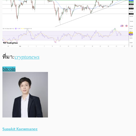
ที่มา
:
cryptonews
bitcoin
Supakit Kaewmanee