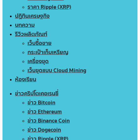
ราคา Ripple (XRP)
ปฏิทินเศรษฐกิจ
บทความ
รีวิวผลิตภัณฑ์
เว็บซื้อขาย
กระเป๋าเก็บเหรียญ
เครื่องขุด
เว็บขุดแบบ Cloud Mining
ห้องเรียน
ข่าวคริปโตเคอเรนซี่
ข่าว Bitcoin
ข่าว Ethereum
ข่าว Binance Coin
ข่าว Dogecoin
ข่าว Ripple (XRP)