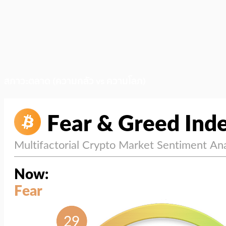
สภาวะตลาด (ความกลัว vs ความโลภ)