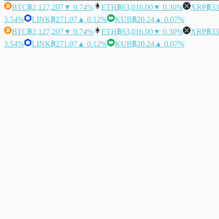
BTC
฿2,127,207
▼ 0.74%
ETH
฿63,016.00
▼ 0.30%
XRP
฿33
3.54%
LINK
฿271.07
▲ 0.12%
KUB
฿20.24
▲ 0.07%
BTC
฿2,127,207
▼ 0.74%
ETH
฿63,016.00
▼ 0.30%
XRP
฿33
3.54%
LINK
฿271.07
▲ 0.12%
KUB
฿20.24
▲ 0.07%