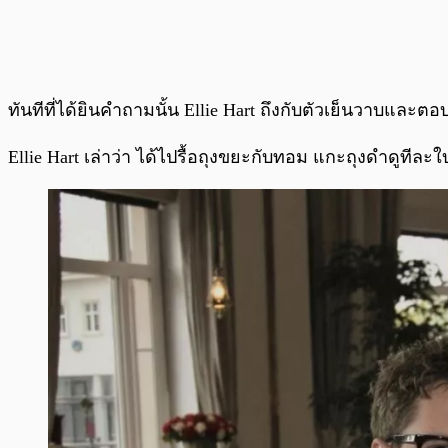
ทันทีที่ได้ยินคำถามนั้น Ellie Hart ถึงกับตัวเย็นวาบและตอ
Ellie Hart เล่าว่า ได้ไปรื้อถุงขยะกับทอม แกะถุงดำดูทีล