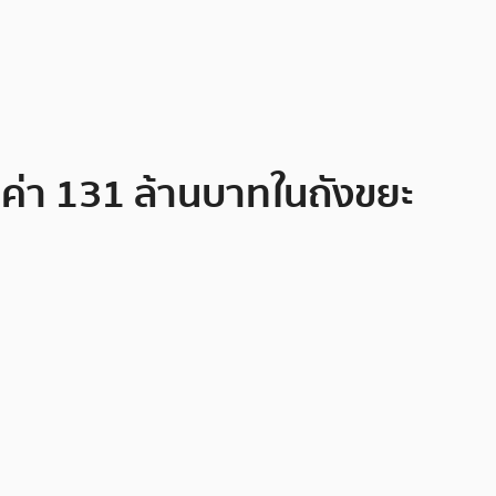
ค่า 131 ล้านบาทในถังขยะ