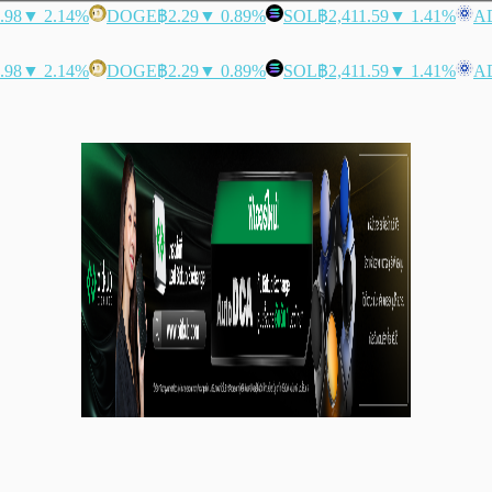
.98
▼ 2.14%
DOGE
฿2.29
▼ 0.89%
SOL
฿2,411.59
▼ 1.41%
A
.98
▼ 2.14%
DOGE
฿2.29
▼ 0.89%
SOL
฿2,411.59
▼ 1.41%
A