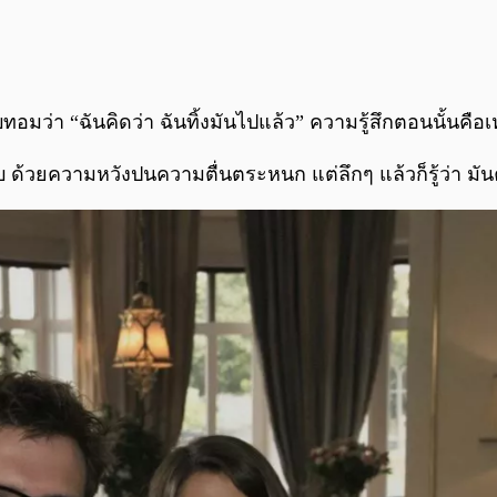
บทอมว่า “ฉันคิดว่า ฉันทิ้งมันไปแล้ว” ความรู้สึกตอนนั้นคือ
ะใบ ด้วยความหวังปนความตื่นตระหนก แต่ลึกๆ แล้วก็รู้ว่า ม