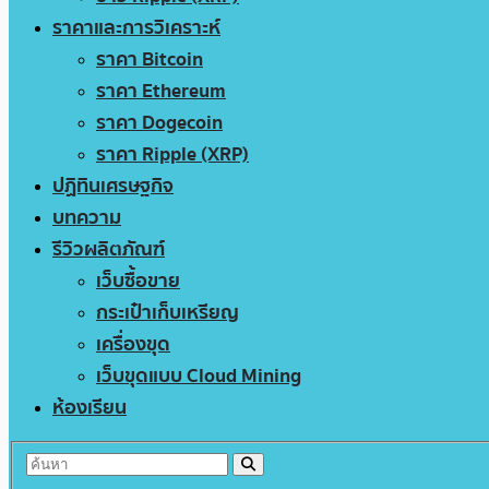
ราคาและการวิเคราะห์
ราคา Bitcoin
ราคา Ethereum
ราคา Dogecoin
ราคา Ripple (XRP)
ปฏิทินเศรษฐกิจ
บทความ
รีวิวผลิตภัณฑ์
เว็บซื้อขาย
กระเป๋าเก็บเหรียญ
เครื่องขุด
เว็บขุดแบบ Cloud Mining
ห้องเรียน