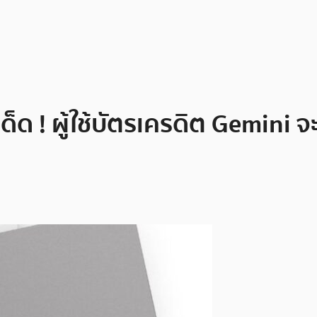
็ด ! ผู้ใช้บัตรเครดิต Gemini จ