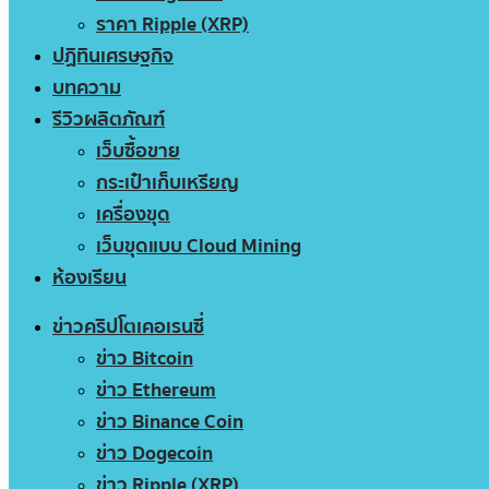
ราคา Ripple (XRP)
ปฏิทินเศรษฐกิจ
บทความ
รีวิวผลิตภัณฑ์
เว็บซื้อขาย
กระเป๋าเก็บเหรียญ
เครื่องขุด
เว็บขุดแบบ Cloud Mining
ห้องเรียน
ข่าวคริปโตเคอเรนซี่
ข่าว Bitcoin
ข่าว Ethereum
ข่าว Binance Coin
ข่าว Dogecoin
ข่าว Ripple (XRP)