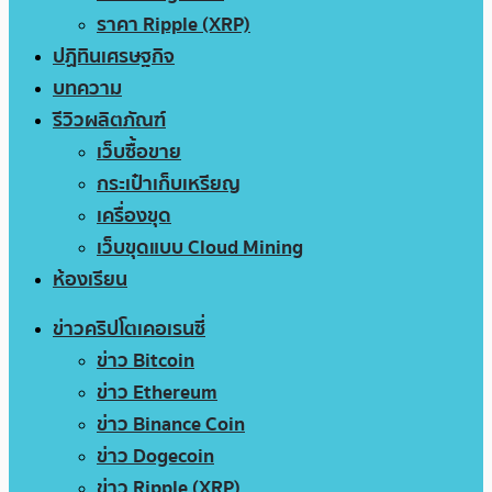
ราคา Ripple (XRP)
ปฏิทินเศรษฐกิจ
บทความ
รีวิวผลิตภัณฑ์
เว็บซื้อขาย
กระเป๋าเก็บเหรียญ
เครื่องขุด
เว็บขุดแบบ Cloud Mining
ห้องเรียน
ข่าวคริปโตเคอเรนซี่
ข่าว Bitcoin
ข่าว Ethereum
ข่าว Binance Coin
ข่าว Dogecoin
ข่าว Ripple (XRP)