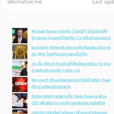
ประเด็นล่าสุด
Michael Saylor ยอมรับ ChatGPT มีส่วนช่วยให้
Strategy ระดมทุนได้สูงถึง 1.5 หมื่นล้านดอลลาร์
แฉกลยุทธ์ บริษัทคลัง Bitcoinใน Nasdaq เจือจาง
หุ้น 98% โดยที่นักลงทุนแทบไม่รู้ตัว
ดร.เอ็ม ชี้ช่อง! ทำอย่างไรให้มีเงินเกษียณ 50 ล้าน
ด้วยเงินเดือนละแค่ 5,000 บาท
Microsoft เตือนภัยแฮกเกอร์กำลังใช้ BNB Chain
เป็นฐานทัพปล่อยมัลแวร์
ศึกชิงบัลลังก์! แม่ผู้ก่อตั้ง Ondo Finance ฟ้อง
CEO เพื่อยึดอำนาจบริหารหลังลูกชายเสียชีวิต
ทรัมป์เอาจริง สั่งทำเนียบขาวรื้อเกณฑ์จริยธรรม