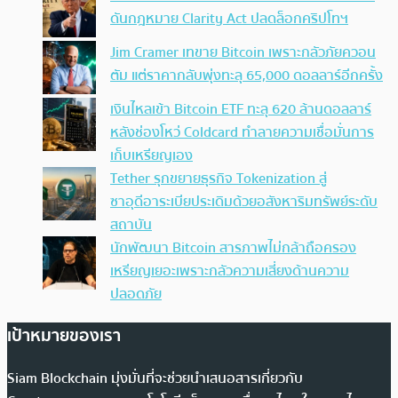
ดันกฎหมาย Clarity Act ปลดล็อกคริปโทฯ
Jim Cramer เทขาย Bitcoin เพราะกลัวภัยควอน
ตัม แต่ราคากลับพุ่งทะลุ 65,000 ดอลลาร์อีกครั้ง
เงินไหลเข้า Bitcoin ETF ทะลุ 620 ล้านดอลลาร์
หลังช่องโหว่ Coldcard ทำลายความเชื่อมั่นการ
เก็บเหรียญเอง
Tether รุกขยายธุรกิจ Tokenization สู่
ซาอุดีอาระเบียประเดิมด้วยอสังหาริมทรัพย์ระดับ
สถาบัน
นักพัฒนา Bitcoin สารภาพไม่กล้าถือครอง
เหรียญเยอะเพราะกลัวความเสี่ยงด้านความ
ปลอดภัย
เป้าหมายของเรา
Siam Blockchain มุ่งมั่นที่จะช่วยนำเสนอสารเกี่ยวกับ