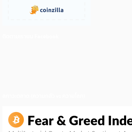
ติดตามเราบน Facebook
สภาวะตลาด (ความกลัว vs ความโลภ)