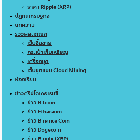
ราคา Ripple (XRP)
ปฏิทินเศรษฐกิจ
บทความ
รีวิวผลิตภัณฑ์
เว็บซื้อขาย
กระเป๋าเก็บเหรียญ
เครื่องขุด
เว็บขุดแบบ Cloud Mining
ห้องเรียน
ข่าวคริปโตเคอเรนซี่
ข่าว Bitcoin
ข่าว Ethereum
ข่าว Binance Coin
ข่าว Dogecoin
ข่าว Ripple (XRP)