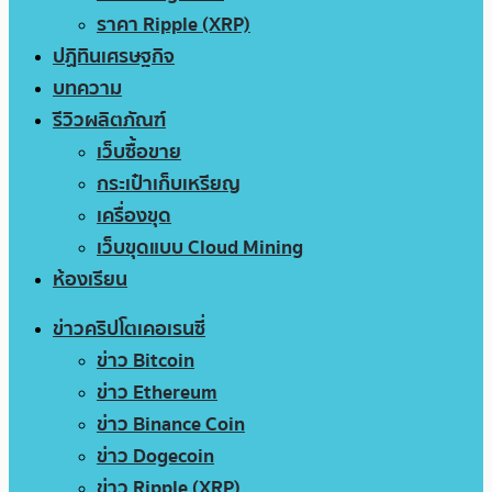
ราคา Ripple (XRP)
ปฏิทินเศรษฐกิจ
บทความ
รีวิวผลิตภัณฑ์
เว็บซื้อขาย
กระเป๋าเก็บเหรียญ
เครื่องขุด
เว็บขุดแบบ Cloud Mining
ห้องเรียน
ข่าวคริปโตเคอเรนซี่
ข่าว Bitcoin
ข่าว Ethereum
ข่าว Binance Coin
ข่าว Dogecoin
ข่าว Ripple (XRP)