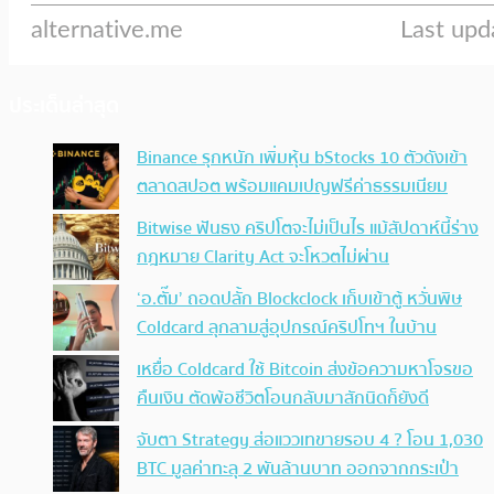
ประเด็นล่าสุด
Binance รุกหนัก เพิ่มหุ้น bStocks 10 ตัวดังเข้า
ตลาดสปอต พร้อมแคมเปญฟรีค่าธรรมเนียม
Bitwise ฟันธง คริปโตจะไม่เป็นไร แม้สัปดาห์นี้ร่าง
กฎหมาย Clarity Act จะโหวตไม่ผ่าน
‘อ.ตั๊ม’ ถอดปลั้ก Blockclock เก็บเข้าตู้ หวั่นพิษ
Coldcard ลุกลามสู่อุปกรณ์คริปโทฯ ในบ้าน
เหยื่อ Coldcard ใช้ Bitcoin ส่งข้อความหาโจรขอ
คืนเงิน ตัดพ้อชีวิตโอนกลับมาสักนิดก็ยังดี
จับตา Strategy ส่อแววเทขายรอบ 4 ? โอน 1,030
BTC มูลค่าทะลุ 2 พันล้านบาท ออกจากกระเป๋า