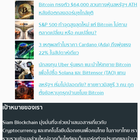
Bitcoin ทรงตัว $64,000 สวนทางหุ้นสหรัฐฯ ATH
หลังข้อตกลงฮอร์มุซใกล้ยุติ
S&P 500 ทำจุดสูงสุดใหม่ แต่ Bitcoin ไม่ตาม
ตลาดเปลี่ยน หรือ คนเปลี่ยน?
3 เหตุผลทำไมราคา Cardano (Ada) ถึงพุ่งแรง
22% ในสัปดาห์เดียว
นักลงทุน Uber รุ่นแรก แนะนำให้เทขาย Bitcoin
เพื่อไปซื้อ Solana และ Bittensor (TAO) แทน
สหรัฐฯ เริ่มไม่ปลอดภัย? ชายชาวมิสซูรี 3 คน ถูก
ตั้งข้อหาบุกรุกบ้านขโมย Bitcoin
เป้าหมายของเรา
Siam Blockchain มุ่งมั่นที่จะช่วยนำเสนอสารเกี่ยวกับ
Cryptocurrency และเทคโนโลยีบล็อกเชนเพื่อคนไทย ในภาษาไทย เรา
รวบรวมข้อมูลส่วนใหญ่จากเว็บไซต์และเว็บบอร์ดต่างประเทศและนำมา