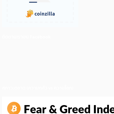
ติดตามเราบน Facebook
สภาวะตลาด (ความกลัว vs ความโลภ)