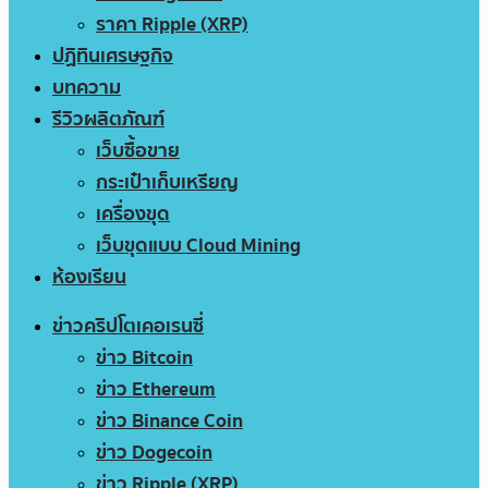
ราคา Ripple (XRP)
ปฏิทินเศรษฐกิจ
บทความ
รีวิวผลิตภัณฑ์
เว็บซื้อขาย
กระเป๋าเก็บเหรียญ
เครื่องขุด
เว็บขุดแบบ Cloud Mining
ห้องเรียน
ข่าวคริปโตเคอเรนซี่
ข่าว Bitcoin
ข่าว Ethereum
ข่าว Binance Coin
ข่าว Dogecoin
ข่าว Ripple (XRP)