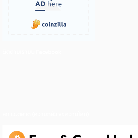
ติดตามเราบน Facebook
สภาวะตลาด (ความกลัว vs ความโลภ)