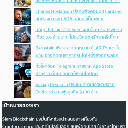
ลง 99% หันลงทุน ใน Ethereum แทนถึง 3 เท่า
Charles Hoskinson ปลุกพลังคอมมูฯ Cardano
ลั่นต้องการพา ADA กลับมาเป็นผู้ชนะ
นักขุด Bitcoin สาย Solo เจอบล็อก รับทรัพย์คน
เดียว 6.6 ล้านบาท ไม่สนวิกฤตศรัทธาคริปโทฯ
Bernstein เตือนหากกฎหมาย CLARITY Act ไม่
ผ่าน อาจกดดันราคาคริปโตให้ดิ่งลงอีกระลอก
ทั่วโลกช็อก Telegram หายจาก App Store
ชั่วคราว ก่อนกลับมาใช้งานได้ปกติ
Galaxy Research ประเมินความเสียหายจาก
Coldcard อาจพุ่งสูงถึง $130 ล้าน
เป้าหมายของเรา
Siam Blockchain มุ่งมั่นที่จะช่วยนำเสนอสารเกี่ยวกับ
Cryptocurrency และเทคโนโลยีบล็อกเชนเพื่อคนไทย ในภาษาไทย เรา