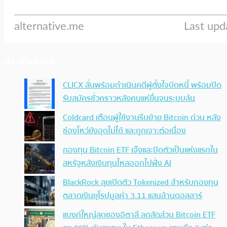
ประเด็นล่าสุด
CLICX ลั่นพร้อมดำเนินคดีผู้ตั้งใจบิดหนี้ พร้อมปิด
รับสมัครชั่วคราวหลังคนแห่ยื่นจนระบบล้น
Coldcard เตือนผู้ใช้งานรีบย้าย Bitcoin ด่วน หลัง
ช่องโหว่ยังอุดไม่ได้ และถูกเจาะต่อเนื่อง
กองทุน Bitcoin ETF เจ๊งและปิดตัวเป็นแห่งแรกใน
สหรัฐหลังเงินทุนไหลออกไปฝั่ง AI
BlackRock ลุยเปิดตัว Tokenized สำหรับกองทุน
ตลาดเงินยุโรปมูลค่า 3.11 แสนล้านดอลลาร์
แบงก์ใหญ่สุดของอิตาลี ลดสัดส่วน Bitcoin ETF