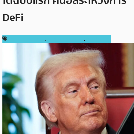
โตฉบับแรก คืนอิสระให้วงการ
DeFi
กฎหมายและรัฐบาล
,
ข่าวคริปโตเคอเรนซี่
,
ต่างประเทศ