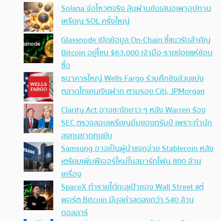
Solana จ่อโหวตจริง ลุ้นผ่านข้อเสนอเผาอุปทาน
เหรียญ SOL ครั้งใหญ่
Glassnode เปิดข้อมูล On-Chain ชี้แนวรับสำคัญ
Bitcoin อยู่โซน $63,000 เจ้ามือ-รายย่อยแห่ช้อน
ซื้อ
ธนาคารใหญ่ Wells Fargo ร่วมศึกชิงส่วนแบ่ง
ตลาดโทเคนเงินฝาก ตามรอย Citi, JPMorgan
Clarity Act อาจชะงักยาว ๆ หลัง Warren ร้อง
SEC ตรวจสอบเหรียญมีมของทรัมป์ เพราะทำนัก
ลงทุนขาดทุนยับ
Samsung อาจเป็นผู้นำแจกจ่าย Stablecoin หลัง
เตรียมเพิ่มฟีเจอร์ใหม่ในสมาร์ทโฟน 800 ล้าน
เครื่อง
SpaceX ทำรายได้ทะลุเป้าของ Wall Street แต่
พอร์ต Bitcoin มีมูลค่าลดลงกว่า 540 ล้าน
ดอลลาร์