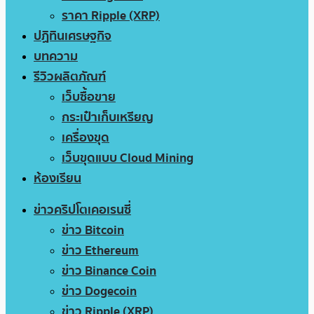
ราคา Ripple (XRP)
ปฏิทินเศรษฐกิจ
บทความ
รีวิวผลิตภัณฑ์
เว็บซื้อขาย
กระเป๋าเก็บเหรียญ
เครื่องขุด
เว็บขุดแบบ Cloud Mining
ห้องเรียน
ข่าวคริปโตเคอเรนซี่
ข่าว Bitcoin
ข่าว Ethereum
ข่าว Binance Coin
ข่าว Dogecoin
ข่าว Ripple (XRP)