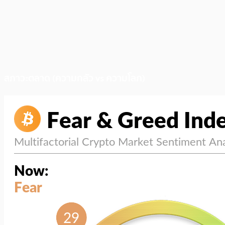
สภาวะตลาด (ความกลัว vs ความโลภ)