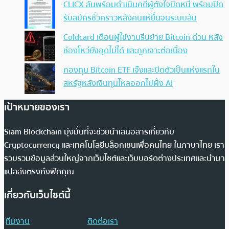
CLICX ลั่นพร้อมดำเนินคดีผู้ตั้งใจบิดหนี้ พร้อมปิด
รับสมัครชั่วคราวหลังคนแห่ยื่นจนระบบล้น
Coldcard เตือนผู้ใช้งานรีบย้าย Bitcoin ด่วน หลัง
ช่องโหว่ยังอุดไม่ได้ และถูกเจาะต่อเนื่อง
กองทุน Bitcoin ETF เจ๊งและปิดตัวเป็นแห่งแรกใน
สหรัฐหลังเงินทุนไหลออกไปฝั่ง AI
เป้าหมายของเรา
Siam Blockchain มุ่งมั่นที่จะช่วยนำเสนอสารเกี่ยวกับ
Cryptocurrency และเทคโนโลยีบล็อกเชนเพื่อคนไทย ในภาษาไทย เรา
รวบรวมข้อมูลส่วนใหญ่จากเว็บไซต์และเว็บบอร์ดต่างประเทศและนำมา
แปลส่งตรงถึงฟีดคุณ
เกี่ยวกับเว็บไซต์นี้
ทีมงาน
ติดต่อเรา