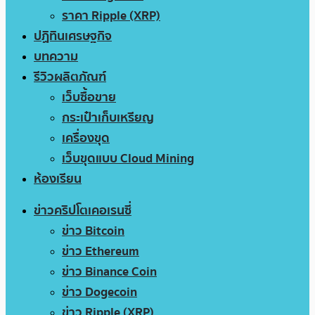
ราคา Ripple (XRP)
ปฏิทินเศรษฐกิจ
บทความ
รีวิวผลิตภัณฑ์
เว็บซื้อขาย
กระเป๋าเก็บเหรียญ
เครื่องขุด
เว็บขุดแบบ Cloud Mining
ห้องเรียน
ข่าวคริปโตเคอเรนซี่
ข่าว Bitcoin
ข่าว Ethereum
ข่าว Binance Coin
ข่าว Dogecoin
ข่าว Ripple (XRP)