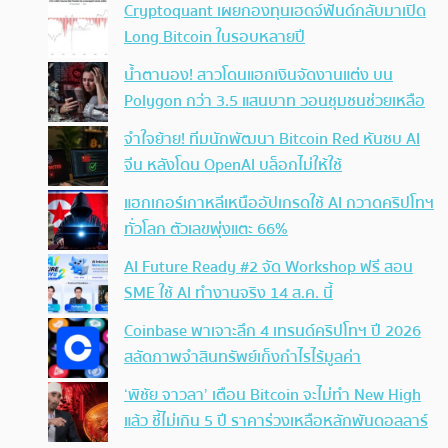
Cryptoquant เผยกองทุนเฮดจ์ฟันด์กลับมาเปิด
Long Bitcoin ในรอบหลายปี
น้ำตานอง! สาวโดนแฮกเงินจัดงานแต่ง บน
Polygon กว่า 3.5 แสนบาท วอนชุมชนช่วยเหลือ
จำใจย้าย! ทีมนักพัฒนา Bitcoin Red หันซบ AI
จีน หลังโดน OpenAI บล็อกไม่ให้ใช้
แฮกเกอร์เกาหลีเหนืออัปเกรดใช้ AI กวาดคริปโทฯ
ทั่วโลก ตัวเลขพุ่งแตะ 66%
AI Future Ready #2 จัด Workshop ฟรี สอน
SME ใช้ AI ทำงานจริง 14 ส.ค. นี้
Coinbase พาเจาะลึก 4 เทรนด์คริปโทฯ ปี 2026
สลัดภาพจำสินทรัพย์เก็งกำไรไร้มูลค่า
‘พิชัย จาวลา’ เตือน Bitcoin จะไม่ทำ New High
แล้ว ชี้ไม่เกิน 5 ปี ราคาร่วงเหลือหลักพันดอลลาร์