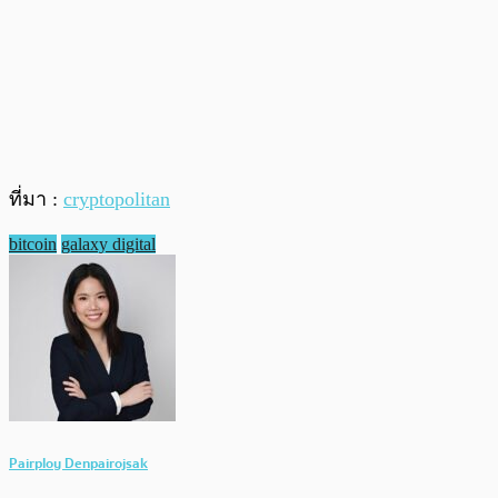
ที่มา :
cryptopolitan
bitcoin
galaxy digital
Pairploy Denpairojsak