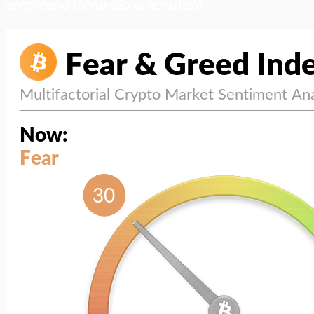
สภาวะตลาด (ความกลัว vs ความโลภ)