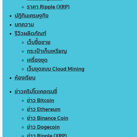
ราคา Ripple (XRP)
ปฏิทินเศรษฐกิจ
บทความ
รีวิวผลิตภัณฑ์
เว็บซื้อขาย
กระเป๋าเก็บเหรียญ
เครื่องขุด
เว็บขุดแบบ Cloud Mining
ห้องเรียน
ข่าวคริปโตเคอเรนซี่
ข่าว Bitcoin
ข่าว Ethereum
ข่าว Binance Coin
ข่าว Dogecoin
ข่าว Ripple (XRP)