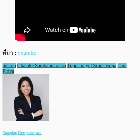
ที่มา :
youtube
bitcoin
Chaloke Sambandaraksa
Topp Jirayut Srupsrisopa
Tum
Piriya
Pairploy Denpairojsak