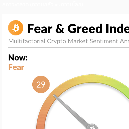
สภาวะตลาด (ความกลัว vs ความโลภ)