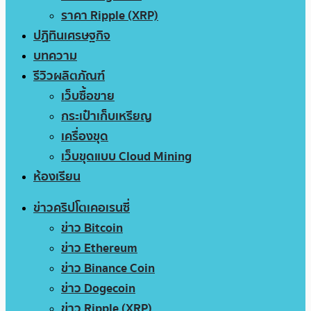
ราคา Ripple (XRP)
ปฏิทินเศรษฐกิจ
บทความ
รีวิวผลิตภัณฑ์
เว็บซื้อขาย
กระเป๋าเก็บเหรียญ
เครื่องขุด
เว็บขุดแบบ Cloud Mining
ห้องเรียน
ข่าวคริปโตเคอเรนซี่
ข่าว Bitcoin
ข่าว Ethereum
ข่าว Binance Coin
ข่าว Dogecoin
ข่าว Ripple (XRP)