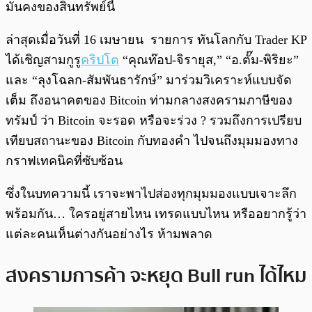
มั่นคงของสินทรัพย์นี้
ล่าสุดเมื่อวันที่ 16 เมษายน รายการ ทันโลกกับ Trader KP
ได้เชิญสามกูรู
คริปโต
“คุณท๊อป-จิรายุส,” “อ.ตั๊ม-พิริยะ”
และ “ลุงโฉลก-สัมพันธารักษ์” มาร่วมวิเคราะห์แบบจัด
เต็ม ถึงอนาคตของ Bitcoin ท่ามกลางสงครามภาษีของ
ทรัมป์ ว่า Bitcoin จะรอด หรือจะร่วง ? รวมถึงการเปรียบ
เทียบสถานะของ Bitcoin กับทองคำ ไปจนถึงมุมมองทาง
กราฟเทคนิคที่ซับซ้อน
ซึ่งในบทความนี้ เราจะพาไปส่องทุกมุมมองแบบเจาะลึก
พร้อมกัน… ใครอยู่สายไหน เทรดแบบไหน หรืออยากรู้ว่า
แต่ละคนเห็นต่างกันอย่างไร ห้ามพลาด
สงครามการค้า จะหยุด Bull run ได้ไหม