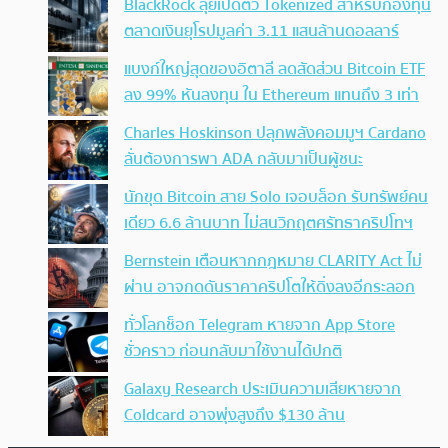
BlackRock ลุยเปิดตัว Tokenized สำหรับกองทุน
ตลาดเงินยุโรปมูลค่า 3.11 แสนล้านดอลลาร์
แบงก์ใหญ่สุดของอิตาลี ลดสัดส่วน Bitcoin ETF
ลง 99% หันลงทุน ใน Ethereum แทนถึง 3 เท่า
Charles Hoskinson ปลุกพลังคอมมูฯ Cardano
ลั่นต้องการพา ADA กลับมาเป็นผู้ชนะ
นักขุด Bitcoin สาย Solo เจอบล็อก รับทรัพย์คน
เดียว 6.6 ล้านบาท ไม่สนวิกฤตศรัทธาคริปโทฯ
Bernstein เตือนหากกฎหมาย CLARITY Act ไม่
ผ่าน อาจกดดันราคาคริปโตให้ดิ่งลงอีกระลอก
ทั่วโลกช็อก Telegram หายจาก App Store
ชั่วคราว ก่อนกลับมาใช้งานได้ปกติ
Galaxy Research ประเมินความเสียหายจาก
Coldcard อาจพุ่งสูงถึง $130 ล้าน