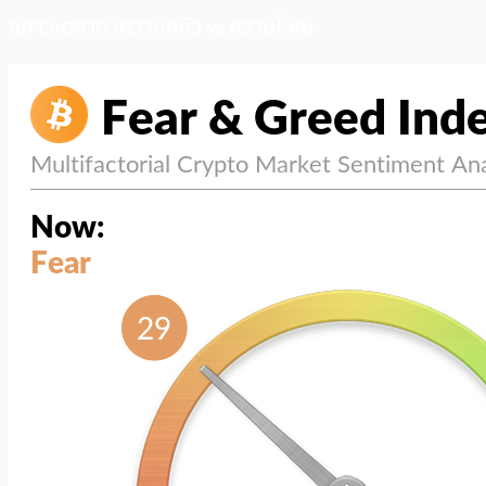
สภาวะตลาด (ความกลัว vs ความโลภ)