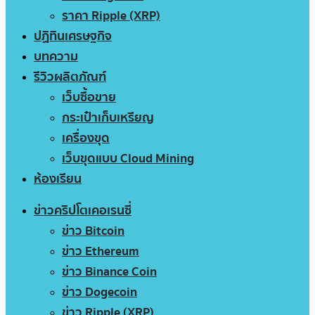
ราคา Ripple (XRP)
ปฏิทินเศรษฐกิจ
บทความ
รีวิวผลิตภัณฑ์
เว็บซื้อขาย
กระเป๋าเก็บเหรียญ
เครื่องขุด
เว็บขุดแบบ Cloud Mining
ห้องเรียน
ข่าวคริปโตเคอเรนซี่
ข่าว Bitcoin
ข่าว Ethereum
ข่าว Binance Coin
ข่าว Dogecoin
ข่าว Ripple (XRP)