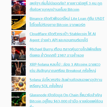
สหรัฐฯ เริ่มไม่ปลอดภัย? ชายชาวมิสซูรี 3 คน ถูก
ตั้งข้อหาบุกรุกบ้านขโมย Bitcoin
Binance เปิดตัวฟีเจอร์ใหม่ Lite Loan กู้ยืม USDT
ได้โดยไม่ต้องขาย Bitcoin จากพอร์ต
Cloudflare เปิดตัวกระเป๋า Stablecoin ให้ AI
Agent จ่ายค่า API และคอนเทนต์เองได้
Michael Burry เตือน ตลาดหุ้นอาจใกล้พีคเสี่ยง
ดิ่งแรง ย้ำวิกฤตปี 1987 อาจซ้ำรอย
XRP-Solana หลบไป : ส่อง 3 Altcoins ฉายแวว
เด่น ส่งสัญญาณเตรียม Breakout ครั้งใหญ่
Solana จ่อโหวตจริง ลุ้นผ่านข้อเสนอเผาอุปทาน
เหรียญ SOL ครั้งใหญ่
Glassnode เปิดข้อมูล On-Chain ชี้แนวรับสำคัญ
Bitcoin อยู่โซน $63,000 เจ้ามือ-รายย่อยแห่ช้อน