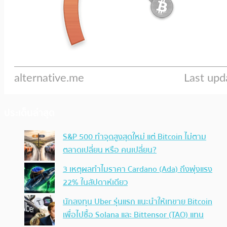
ประเด็นล่าสุด
S&P 500 ทำจุดสูงสุดใหม่ แต่ Bitcoin ไม่ตาม
ตลาดเปลี่ยน หรือ คนเปลี่ยน?
3 เหตุผลทำไมราคา Cardano (Ada) ถึงพุ่งแรง
22% ในสัปดาห์เดียว
นักลงทุน Uber รุ่นแรก แนะนำให้เทขาย Bitcoin
เพื่อไปซื้อ Solana และ Bittensor (TAO) แทน