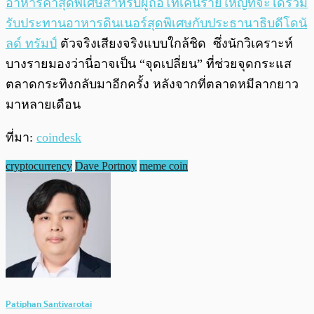
อาหารค่ำสุดพิเศษสำหรับผู้ถือโทเค็นรายใหญ่ที่จะได้ร่วม
รับประทานอาหารดินเนอร์สุดพิเศษกับประธานาธิบดีโดนั
ลด์ ทรัมป์
ตัวจริงเสียงจริงแบบใกล้ชิด ซึ่งนักวิเคราะห์
บางรายมองว่านี่อาจเป็น “จุดเปลี่ยน” ที่ช่วยจุดกระแส
ตลาดกระทิงกลับมาอีกครั้ง หลังจากที่ตลาดหมีลากยาว
มาหลายเดือน
ที่มา:
coindesk
cryptocurrency
Dave Portnoy
meme coin
Patiphan Santivarotai