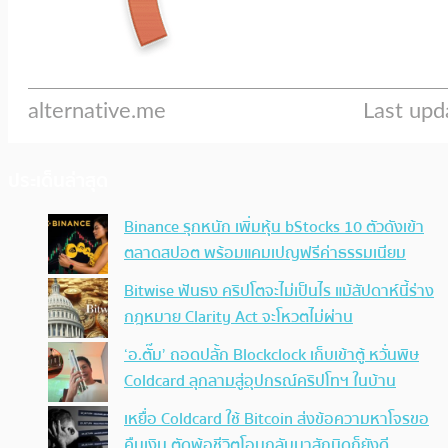
ประเด็นล่าสุด
Binance รุกหนัก เพิ่มหุ้น bStocks 10 ตัวดังเข้า
ตลาดสปอต พร้อมแคมเปญฟรีค่าธรรมเนียม
Bitwise ฟันธง คริปโตจะไม่เป็นไร แม้สัปดาห์นี้ร่าง
กฎหมาย Clarity Act จะโหวตไม่ผ่าน
‘อ.ตั๊ม’ ถอดปลั้ก Blockclock เก็บเข้าตู้ หวั่นพิษ
Coldcard ลุกลามสู่อุปกรณ์คริปโทฯ ในบ้าน
เหยื่อ Coldcard ใช้ Bitcoin ส่งข้อความหาโจรขอ
คืนเงิน ตัดพ้อชีวิตโอนกลับมาสักนิดก็ยังดี