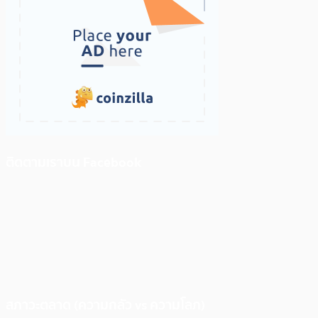
ติดตามเราบน Facebook
สภาวะตลาด (ความกลัว vs ความโลภ)