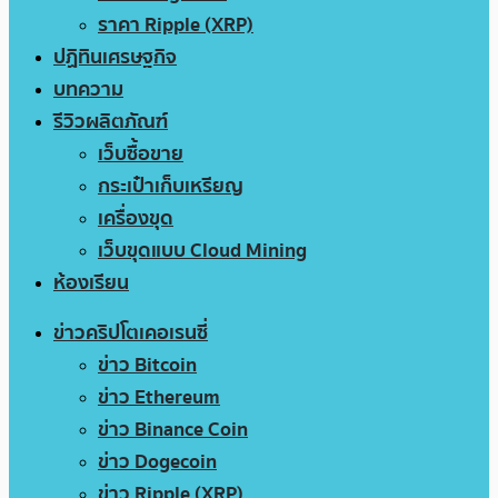
ราคา Ripple (XRP)
ปฏิทินเศรษฐกิจ
บทความ
รีวิวผลิตภัณฑ์
เว็บซื้อขาย
กระเป๋าเก็บเหรียญ
เครื่องขุด
เว็บขุดแบบ Cloud Mining
ห้องเรียน
ข่าวคริปโตเคอเรนซี่
ข่าว Bitcoin
ข่าว Ethereum
ข่าว Binance Coin
ข่าว Dogecoin
ข่าว Ripple (XRP)