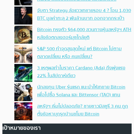
จับตา Strategy ส่อแววเทขายรอบ 4 ? โอน 1,030
BTC มูลค่าทะลุ 2 พันล้านบาท ออกจากกระเป๋า
Bitcoin ทรงตัว $64,000 สวนทางหุ้นสหรัฐฯ ATH
หลังข้อตกลงฮอร์มุซใกล้ยุติ
S&P 500 ทำจุดสูงสุดใหม่ แต่ Bitcoin ไม่ตาม
ตลาดเปลี่ยน หรือ คนเปลี่ยน?
3 เหตุผลทำไมราคา Cardano (Ada) ถึงพุ่งแรง
22% ในสัปดาห์เดียว
นักลงทุน Uber รุ่นแรก แนะนำให้เทขาย Bitcoin
เพื่อไปซื้อ Solana และ Bittensor (TAO) แทน
สหรัฐฯ เริ่มไม่ปลอดภัย? ชายชาวมิสซูรี 3 คน ถูก
ตั้งข้อหาบุกรุกบ้านขโมย Bitcoin
เป้าหมายของเรา