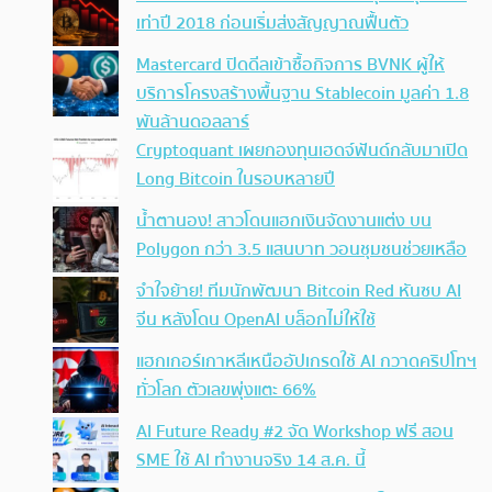
เท่าปี 2018 ก่อนเริ่มส่งสัญญาณฟื้นตัว
Mastercard ปิดดีลเข้าซื้อกิจการ BVNK ผู้ให้
บริการโครงสร้างพื้นฐาน Stablecoin มูลค่า 1.8
พันล้านดอลลาร์
Cryptoquant เผยกองทุนเฮดจ์ฟันด์กลับมาเปิด
Long Bitcoin ในรอบหลายปี
น้ำตานอง! สาวโดนแฮกเงินจัดงานแต่ง บน
Polygon กว่า 3.5 แสนบาท วอนชุมชนช่วยเหลือ
จำใจย้าย! ทีมนักพัฒนา Bitcoin Red หันซบ AI
จีน หลังโดน OpenAI บล็อกไม่ให้ใช้
แฮกเกอร์เกาหลีเหนืออัปเกรดใช้ AI กวาดคริปโทฯ
ทั่วโลก ตัวเลขพุ่งแตะ 66%
AI Future Ready #2 จัด Workshop ฟรี สอน
SME ใช้ AI ทำงานจริง 14 ส.ค. นี้