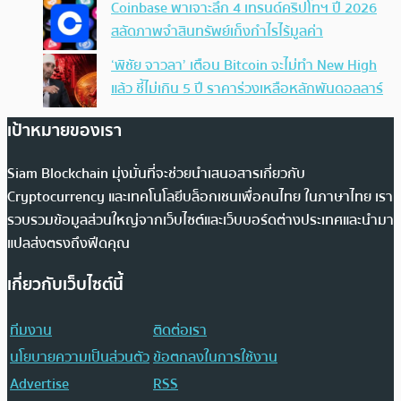
Coinbase พาเจาะลึก 4 เทรนด์คริปโทฯ ปี 2026
สลัดภาพจำสินทรัพย์เก็งกำไรไร้มูลค่า
‘พิชัย จาวลา’ เตือน Bitcoin จะไม่ทำ New High
แล้ว ชี้ไม่เกิน 5 ปี ราคาร่วงเหลือหลักพันดอลลาร์
เป้าหมายของเรา
Siam Blockchain มุ่งมั่นที่จะช่วยนำเสนอสารเกี่ยวกับ
Cryptocurrency และเทคโนโลยีบล็อกเชนเพื่อคนไทย ในภาษาไทย เรา
รวบรวมข้อมูลส่วนใหญ่จากเว็บไซต์และเว็บบอร์ดต่างประเทศและนำมา
แปลส่งตรงถึงฟีดคุณ
เกี่ยวกับเว็บไซต์นี้
ทีมงาน
ติดต่อเรา
นโยบายความเป็นส่วนตัว
ข้อตกลงในการใช้งาน
Advertise
RSS