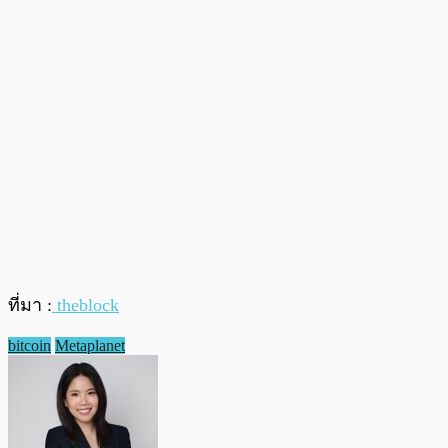
ที่มา :
theblock
bitcoin
Metaplanet