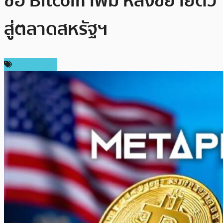
ซื้อ Bitcoin เพิ่ม หลังขยายตัว
สู่ตลาดสหรัฐฯ
ข่าว Bitcoin