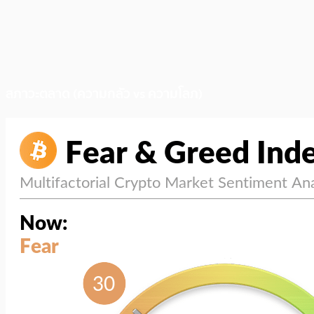
สภาวะตลาด (ความกลัว vs ความโลภ)