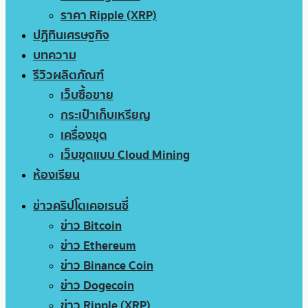
ราคา Ripple (XRP)
ปฏิทินเศรษฐกิจ
บทความ
รีวิวผลิตภัณฑ์
เว็บซื้อขาย
กระเป๋าเก็บเหรียญ
เครื่องขุด
เว็บขุดแบบ Cloud Mining
ห้องเรียน
ข่าวคริปโตเคอเรนซี่
ข่าว Bitcoin
ข่าว Ethereum
ข่าว Binance Coin
ข่าว Dogecoin
ข่าว Ripple (XRP)