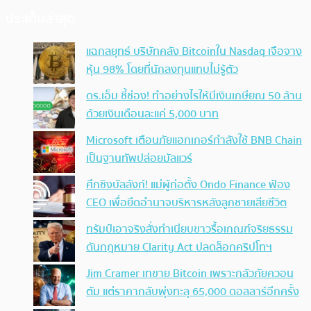
ประเด็นล่าสุด
แฉกลยุทธ์ บริษัทคลัง Bitcoinใน Nasdaq เจือจาง
หุ้น 98% โดยที่นักลงทุนแทบไม่รู้ตัว
ดร.เอ็ม ชี้ช่อง! ทำอย่างไรให้มีเงินเกษียณ 50 ล้าน
ด้วยเงินเดือนละแค่ 5,000 บาท
Microsoft เตือนภัยแฮกเกอร์กำลังใช้ BNB Chain
เป็นฐานทัพปล่อยมัลแวร์
ศึกชิงบัลลังก์! แม่ผู้ก่อตั้ง Ondo Finance ฟ้อง
CEO เพื่อยึดอำนาจบริหารหลังลูกชายเสียชีวิต
ทรัมป์เอาจริง สั่งทำเนียบขาวรื้อเกณฑ์จริยธรรม
ดันกฎหมาย Clarity Act ปลดล็อกคริปโทฯ
Jim Cramer เทขาย Bitcoin เพราะกลัวภัยควอน
ตัม แต่ราคากลับพุ่งทะลุ 65,000 ดอลลาร์อีกครั้ง