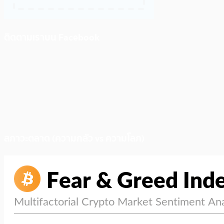
ติดตามเราบน Facebook
สภาวะตลาด (ความกลัว vs ความโลภ)