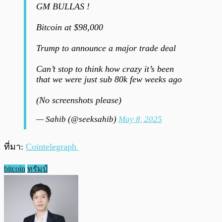
GM BULLAS !
Bitcoin at $98,000
Trump to announce a major trade deal
Can’t stop to think how crazy it’s been
that we were just sub 80k few weeks ago
(No screenshots please)
— Sahib (@seeksahib)
May 8, 2025
ที่มา:
Cointelegraph
bitcoin
ทรัมป์