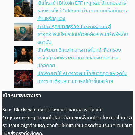
เงินไหลเข้า Bitcoin ETF ทะลุ 620 ล้านดอลลาร์
หลังช่องโหว่ Coldcard ทำลายความเชื่อมั่นการ
เก็บเหรียญเอง
Tether รุกขยายธุรกิจ Tokenization สู่
ซาอุดีอาระเบียประเดิมด้วยอสังหาริมทรัพย์ระดับ
สถาบัน
นักพัฒนา Bitcoin สารภาพไม่กล้าถือครอง
เหรียญเยอะเพราะกลัวความเสี่ยงด้านความ
ปลอดภัย
นักพัฒนาใช้ AI ตรวจพบบั๊กขั้นวิกฤต 85 จุดใน
Bitcoin เตือนสถานการณ์เข้าขั้นเลวร้าย
เป้าหมายของเรา
Siam Blockchain มุ่งมั่นที่จะช่วยนำเสนอสารเกี่ยวกับ
Cryptocurrency และเทคโนโลยีบล็อกเชนเพื่อคนไทย ในภาษาไทย เรา
รวบรวมข้อมูลส่วนใหญ่จากเว็บไซต์และเว็บบอร์ดต่างประเทศและนำมา
แปลส่งตรงถึงฟีดคุณ