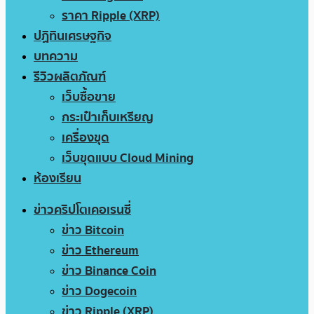
ราคา Ripple (XRP)
ปฏิทินเศรษฐกิจ
บทความ
รีวิวผลิตภัณฑ์
เว็บซื้อขาย
กระเป๋าเก็บเหรียญ
เครื่องขุด
เว็บขุดแบบ Cloud Mining
ห้องเรียน
ข่าวคริปโตเคอเรนซี่
ข่าว Bitcoin
ข่าว Ethereum
ข่าว Binance Coin
ข่าว Dogecoin
ข่าว Ripple (XRP)