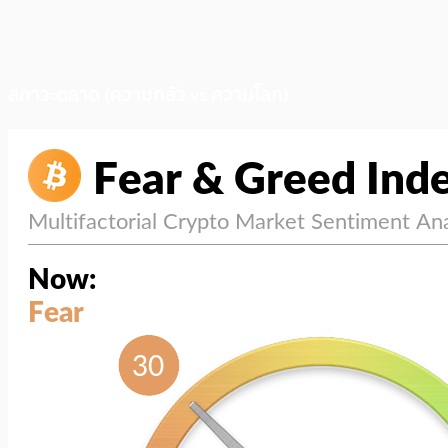
สภาวะตลาด (ความกลัว vs ความโลภ)