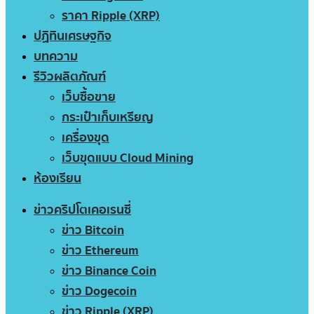
ราคา Ripple (XRP)
ปฏิทินเศรษฐกิจ
บทความ
รีวิวผลิตภัณฑ์
เว็บซื้อขาย
กระเป๋าเก็บเหรียญ
เครื่องขุด
เว็บขุดแบบ Cloud Mining
ห้องเรียน
ข่าวคริปโตเคอเรนซี่
ข่าว Bitcoin
ข่าว Ethereum
ข่าว Binance Coin
ข่าว Dogecoin
ข่าว Ripple (XRP)