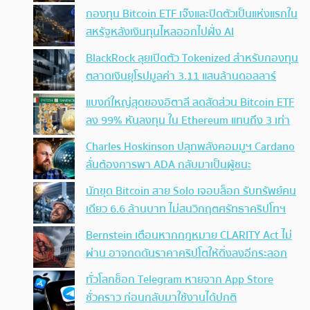
กองทุน Bitcoin ETF เจ๊งและปิดตัวเป็นแห่งแรกใน
สหรัฐหลังเงินทุนไหลออกไปฝั่ง AI
BlackRock ลุยเปิดตัว Tokenized สำหรับกองทุน
ตลาดเงินยุโรปมูลค่า 3.11 แสนล้านดอลลาร์
แบงก์ใหญ่สุดของอิตาลี ลดสัดส่วน Bitcoin ETF
ลง 99% หันลงทุน ใน Ethereum แทนถึง 3 เท่า
Charles Hoskinson ปลุกพลังคอมมูฯ Cardano
ลั่นต้องการพา ADA กลับมาเป็นผู้ชนะ
นักขุด Bitcoin สาย Solo เจอบล็อก รับทรัพย์คน
เดียว 6.6 ล้านบาท ไม่สนวิกฤตศรัทธาคริปโทฯ
Bernstein เตือนหากกฎหมาย CLARITY Act ไม่
ผ่าน อาจกดดันราคาคริปโตให้ดิ่งลงอีกระลอก
ทั่วโลกช็อก Telegram หายจาก App Store
ชั่วคราว ก่อนกลับมาใช้งานได้ปกติ