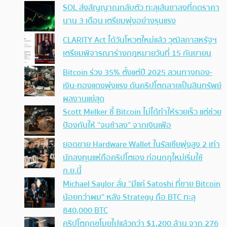
SOL ส่งสัญญาณกลับตัว ทะลุเส้นขาลงที่กดราคา
นาน 3 เดือน เตรียมพุ่งอย่างรุนแรง
CLARITY Act ได้วันโหวตใหม่แล้ว วุฒิสภาสหรัฐฯ
เตรียมพิจารณาร่างกฎหมายวันที่ 15 กันยายน
Bitcoin ร่วง 35% ตั้งแต่ปี 2025 สวนทางทอง-
เงิน-ทองแดงพุ่งแรง ดันคริปโตกลายเป็นสินทรัพย์
ผลงานแย่สุด
Scott Melker ชี้ Bitcoin ไม่ได้ทำให้รวยเร็ว แต่ช่วย
ป้องกันให้ “จนช้าลง” จากเงินเฟ้อ
ยอดขาย Hardware Wallet ในรัสเซียพุ่งสูง 2 เท่า
นักลงทุนแห่ถือคริปโตเอง ก่อนกฎใหม่เริ่มใช้
ก.ย.นี้
Michael Saylor ลั่น “มีแค่ Satoshi ที่ขาย Bitcoin
น้อยกว่าผม” หลัง Strategy ถือ BTC ทะลุ
840,000 BTC
คริปโตถูกขโมยไปแล้วกว่า $1,200 ล้าน จาก 276