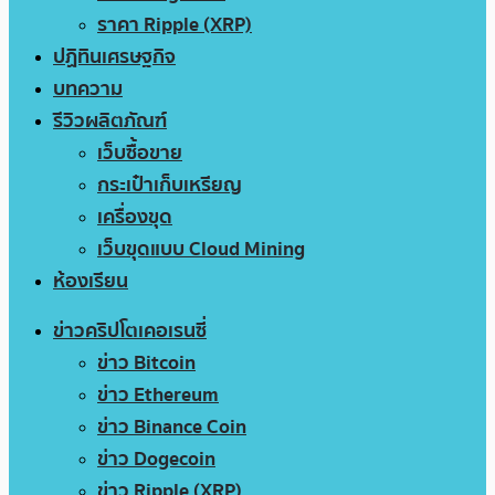
ราคา Ripple (XRP)
ปฏิทินเศรษฐกิจ
บทความ
รีวิวผลิตภัณฑ์
เว็บซื้อขาย
กระเป๋าเก็บเหรียญ
เครื่องขุด
เว็บขุดแบบ Cloud Mining
ห้องเรียน
ข่าวคริปโตเคอเรนซี่
ข่าว Bitcoin
ข่าว Ethereum
ข่าว Binance Coin
ข่าว Dogecoin
ข่าว Ripple (XRP)