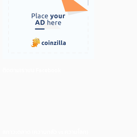
ติดตามเราบน Facebook
สภาวะตลาด (ความกลัว vs ความโลภ)